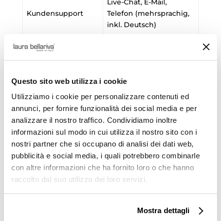
Live-Chat, E-Mail,
Kundensupport
Telefon (mehrsprachig,
inkl. Deutsch)
Questo sito web utilizza i cookie
Utilizziamo i cookie per personalizzare contenuti ed
annunci, per fornire funzionalità dei social media e per
analizzare il nostro traffico. Condividiamo inoltre
informazioni sul modo in cui utilizza il nostro sito con i
Erklärvideo: Visueller Walkthrough zu
nostri partner che si occupano di analisi dei dati web,
Bonusbedingungen und häufigen Fallstricken
pubblicità e social media, i quali potrebbero combinarle
im Casino-Betrieb.
con altre informazioni che ha fornito loro o che hanno
Banking & Auszahlungslogistik: Limits und
Prozeduren
raccolto dal suo utilizzo dei loro servizi.
Verstehen Sie die finanziellen Flüsse. Für
Yukon
gold casino österreich
Spieler sind Euro-
Transaktionen key.
Mostra dettagli