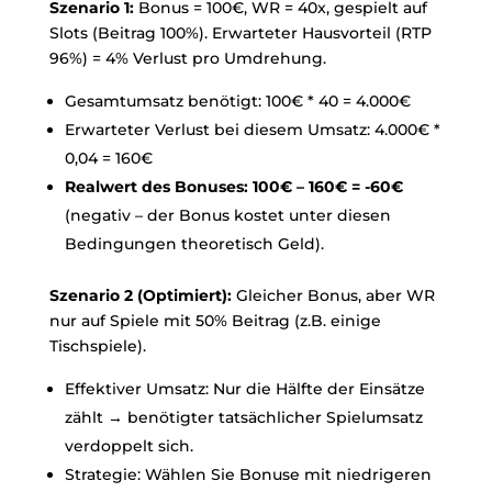
Szenario 1:
Bonus = 100€, WR = 40x, gespielt auf
Slots (Beitrag 100%). Erwarteter Hausvorteil (RTP
96%) = 4% Verlust pro Umdrehung.
Gesamtumsatz benötigt: 100€ * 40 = 4.000€
Erwarteter Verlust bei diesem Umsatz: 4.000€ *
0,04 = 160€
Realwert des Bonuses: 100€ – 160€ = -60€
(negativ – der Bonus kostet unter diesen
Bedingungen theoretisch Geld).
Szenario 2 (Optimiert):
Gleicher Bonus, aber WR
nur auf Spiele mit 50% Beitrag (z.B. einige
Tischspiele).
Effektiver Umsatz: Nur die Hälfte der Einsätze
zählt → benötigter tatsächlicher Spielumsatz
verdoppelt sich.
Strategie: Wählen Sie Bonuse mit niedrigeren