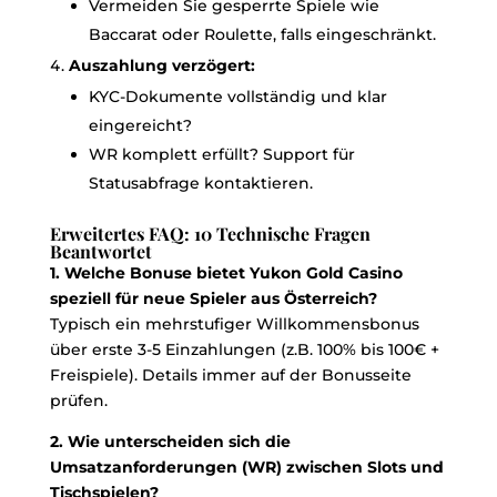
Vermeiden Sie gesperrte Spiele wie
Baccarat oder Roulette, falls eingeschränkt.
Auszahlung verzögert:
KYC-Dokumente vollständig und klar
eingereicht?
WR komplett erfüllt? Support für
Statusabfrage kontaktieren.
Erweitertes FAQ: 10 Technische Fragen
Beantwortet
1. Welche Bonuse bietet Yukon Gold Casino
speziell für neue Spieler aus Österreich?
Typisch ein mehrstufiger Willkommensbonus
über erste 3-5 Einzahlungen (z.B. 100% bis 100€ +
Freispiele). Details immer auf der Bonusseite
prüfen.
2. Wie unterscheiden sich die
Umsatzanforderungen (WR) zwischen Slots und
Tischspielen?