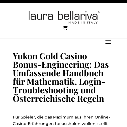
Yukon Gold Casino
Bonus-Engineering: Das
Umfassende Handbuch
für Mathematik, Login-
Troubleshooting und
Österreichische Regeln
Für Spieler, die das Maximum aus ihren Online-
Casino-Erfahrungen herausholen wollen, stellt