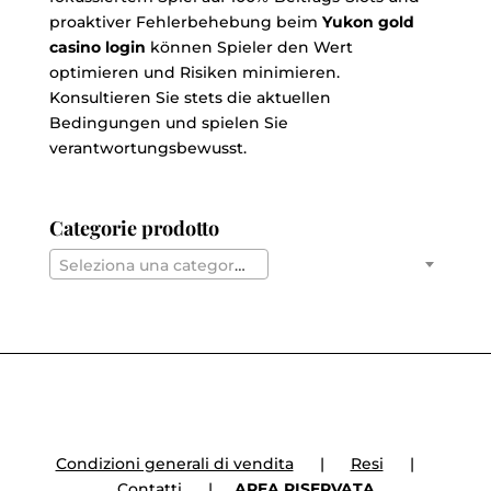
proaktiver Fehlerbehebung beim
Yukon gold
casino login
können Spieler den Wert
optimieren und Risiken minimieren.
Konsultieren Sie stets die aktuellen
Bedingungen und spielen Sie
verantwortungsbewusst.
Categorie prodotto
Seleziona una categoria
Condizioni generali di vendita
|
Resi
|
Contatti
|
AREA RISERVATA