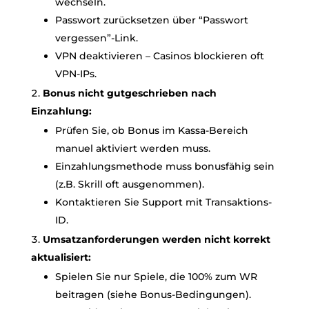
wechseln.
Passwort zurücksetzen über “Passwort
vergessen”-Link.
VPN deaktivieren – Casinos blockieren oft
VPN-IPs.
Bonus nicht gutgeschrieben nach
Einzahlung:
Prüfen Sie, ob Bonus im Kassa-Bereich
manuel aktiviert werden muss.
Einzahlungsmethode muss bonusfähig sein
(z.B. Skrill oft ausgenommen).
Kontaktieren Sie Support mit Transaktions-
ID.
Umsatzanforderungen werden nicht korrekt
aktualisiert:
Spielen Sie nur Spiele, die 100% zum WR
beitragen (siehe Bonus-Bedingungen).