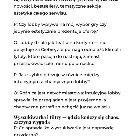
nowości, bestsellery, tematyczne sekcje i
estetyka całego serwisu.
P: Czy lobby wpływa na mój wybór gry czy
jedynie estetycznie prezentuje ofertę?
O: Lobby działa jak teatralna kurtyna — nie
decyduje za Ciebie, ale pomaga odnaleźć klimat i
tytuły, które pasują do nastroju, zamiast
przeszukiwać całe menu po omacku.
P: Jak szybko odczujesz różnicę między
intuicyjnym a chaotycznym lobby?
O: Różnica jest natychmiastowa: intuicyjne lobby
sprawia, że przeglądanie jest przyjemne, a
chaotyczne potrafi zniechęcić już na wejściu.
Wyszukiwarka i filtry — gdzie kończy się chaos,
zaczyna wygoda
P: Co sprawia, że wyszukiwarka jest naprawdę
przydatna?