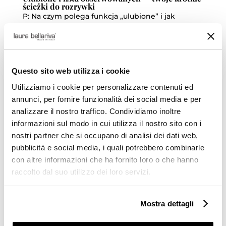
ścieżki do rozrywki
P: Na czym polega funkcja „ulubione” i jak
zmienia doświadczenie?
O: Ulubione to osobisty katalog: szybki dostęp do
gier, które lubisz, bez potrzeby ich ponownego
wyszukiwania. To mały, prywatny salon gier w
Questo sito web utilizza i cookie
jednym miejscu.
Utilizziamo i cookie per personalizzare contenuti ed
annunci, per fornire funzionalità dei social media e per
P: Co najczęściej trafia do listy obserwowanych?
analizzare il nostro traffico. Condividiamo inoltre
O: Najczęściej trafiają tam tytuły nowe, sezony
informazioni sul modo in cui utilizza il nostro sito con i
tematyczne i te, które chcesz mieć pod ręką, gdy
nostri partner che si occupano di analisi dei dati web,
przyjdzie ochota na konkretny klimat rozrywki.
pubblicità e social media, i quali potrebbero combinarle
con altre informazioni che ha fornito loro o che hanno
P: Jakie typy zawartości zwykle przechowujemy
raccolto dal suo utilizzo dei loro servizi.
w ulubionych?
O: Zwykle pojawiają się tam:
Mostra dettagli
Klasyki, do których wracasz dla nostalgii;
Nowości, które chcesz śledzić;