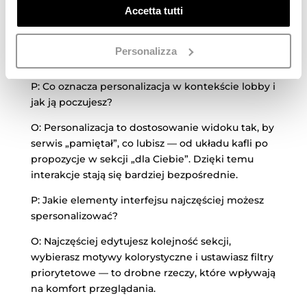
Accetta tutti
Gry tematyczne dopasowane do nastroju lub
okazji.
Personalizza
Personalizacja lobby i szybki dostęp — małe
zmiany, duży efekt
P: Co oznacza personalizacja w kontekście lobby i
jak ją poczujesz?
O: Personalizacja to dostosowanie widoku tak, by
serwis „pamiętał”, co lubisz — od układu kafli po
propozycje w sekcji „dla Ciebie”. Dzięki temu
interakcje stają się bardziej bezpośrednie.
P: Jakie elementy interfejsu najczęściej możesz
spersonalizować?
O: Najczęściej edytujesz kolejność sekcji,
wybierasz motywy kolorystyczne i ustawiasz filtry
priorytetowe — to drobne rzeczy, które wpływają
na komfort przeglądania.