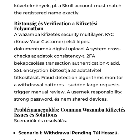
követelmények, pl. a Skrill account must match
the registered name exactly.
Biztonság és Verification a Kifizetési
Folyamatban
A wazamba kifizetés security multilayer. KYC
(Know Your Customer) első lépés:
dokumentumok digital upload. A system cross-
checks az adatok consistency-t. 2FA
bekapcsolása transaction authentication-t add.
SSL encryption biztosítja az adatátvitel
titkosítását. Fraud detection algorithms monitor
a withdrawal patterns – sudden large requests
trigger manual review. A usernek responsibility:
strong password, és nem shared devices.
Problémamegoldás: Common Wazamba Kifizetés
Issues és Solutions
Scenariók és resolválás:
Scenario 1: Withdrawal Pending Túl Hosszú.