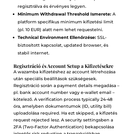
regisztrálva és érvényes legyen.
Minimum Withdrawal Threshold Ismerete:
A
platform specifikus minimum kifizetési limit
(pl. 10 EUR) alatt nem lehet requestelni.
Technical Environment Ellenőrzése:
SSL-
biztosított kapcsolat, updated browser, és
stabil internet.
Regisztráció és Account Setup a Kifizetésekre
A wazamba kifizetéshez az account létrehozása
után speciális beállítások szükségesek.
Regisztráció során a payment details megadása –
pl. bank account number vagy e-wallet email –
kötelező. A verification process typically 24-48
óra, amelyben dokumentumok (ID, utility bill)
uploadolása required. Ha ezt skipped, a kifizetés
request rejected lesz. A security settingsben a
2FA (Two-Factor Authentication) bekapcsolása
jelentős risk reduction a tranzakciókban.