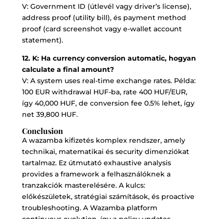
V: Government ID (útlevél vagy driver’s license),
address proof (utility bill), és payment method
proof (card screenshot vagy e-wallet account
statement).
12. K: Ha currency conversion automatic, hogyan
calculate a final amount?
V: A system uses real-time exchange rates. Példa:
100 EUR withdrawal HUF-ba, rate 400 HUF/EUR,
így 40,000 HUF, de conversion fee 0.5% lehet, így
net 39,800 HUF.
Conclusion
A wazamba kifizetés komplex rendszer, amely
technikai, matematikai és security dimenziókat
tartalmaz. Ez útmutató exhaustive analysis
provides a framework a felhasználóknek a
tranzakciók masterelésére. A kulcs:
előkészületek, stratégiai számítások, és proactive
troubleshooting. A Wazamba platform