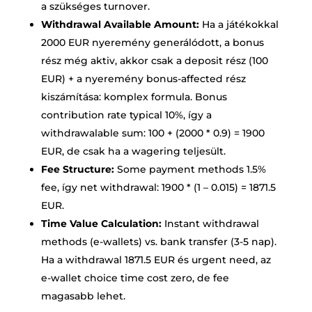
a szükséges turnover.
Withdrawal Available Amount:
Ha a játékokkal
2000 EUR nyeremény generálódott, a bonus
rész még aktiv, akkor csak a deposit rész (100
EUR) + a nyeremény bonus-affected rész
kiszámítása: komplex formula. Bonus
contribution rate typical 10%, így a
withdrawalable sum: 100 + (2000 * 0.9) = 1900
EUR, de csak ha a wagering teljesült.
Fee Structure:
Some payment methods 1.5%
fee, így net withdrawal: 1900 * (1 – 0.015) = 1871.5
EUR.
Time Value Calculation:
Instant withdrawal
methods (e-wallets) vs. bank transfer (3-5 nap).
Ha a withdrawal 1871.5 EUR és urgent need, az
e-wallet choice time cost zero, de fee
magasabb lehet.