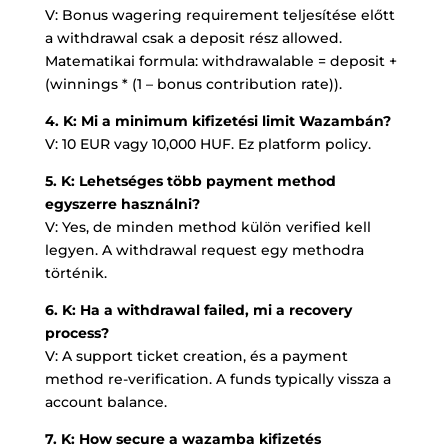
V: Bonus wagering requirement teljesítése előtt
a withdrawal csak a deposit rész allowed.
Matematikai formula: withdrawalable = deposit +
(winnings * (1 – bonus contribution rate)).
4. K: Mi a minimum kifizetési limit Wazambán?
V: 10 EUR vagy 10,000 HUF. Ez platform policy.
5. K: Lehetséges több payment method
egyszerre használni?
V: Yes, de minden method külön verified kell
legyen. A withdrawal request egy methodra
történik.
6. K: Ha a withdrawal failed, mi a recovery
process?
V: A support ticket creation, és a payment
method re-verification. A funds typically vissza a
account balance.
7. K: How secure a wazamba kifizetés