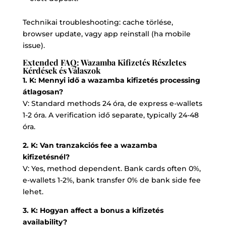
Technikai troubleshooting: cache törlése,
browser update, vagy app reinstall (ha mobile
issue).
Extended FAQ: Wazamba Kifizetés Részletes
Kérdések és Válaszok
1. K: Mennyi idő a wazamba kifizetés processing
átlagosan?
V: Standard methods 24 óra, de express e-wallets
1-2 óra. A verification idő separate, typically 24-48
óra.
2. K: Van tranzakciós fee a wazamba
kifizetésnél?
V: Yes, method dependent. Bank cards often 0%,
e-wallets 1-2%, bank transfer 0% de bank side fee
lehet.
3. K: Hogyan affect a bonus a kifizetés
availability?