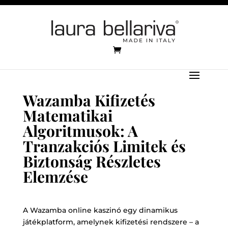
Wazamba Kifizetés
Matematikai
Algoritmusok: A
Tranzakciós Limitek és
Biztonság Részletes
Elemzése
A Wazamba online kaszinó egy dinamikus
játékplatform, amelynek kifizetési rendszere – a