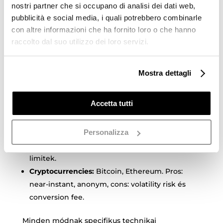
nostri partner che si occupano di analisi dei dati web,
Banki Módok és Tranzakciós Protokollok
pubblicità e social media, i quali potrebbero combinarle
A wazamba kifizetés több channelen available.
con altre informazioni che ha fornito loro o che hanno
Fő categories:
raccolto dal suo utilizzo dei loro servizi.
E-Wallets:
Skrill, Neteller, PayPal. Pros: gyors (1-
2 óra), cons: fee 1-2%. Setup: account linkelése a
Mostra dettagli
Wazamba profilban.
Bank Cards:
Visa, MasterCard. Pros: fee often
Accetta tutti
0%, cons: slower (3-5 nap). Technikai rész: a card
must be verified via micro-deposit.
Personalizza
Bank Transfer:
Direct bank account. Pros: nagy
összegre ideal, cons: 3-7 nap, és bank specifikus
limitek.
Cryptocurrencies:
Bitcoin, Ethereum. Pros:
near-instant, anonym, cons: volatility risk és
conversion fee.
Minden módnak specifikus technikai