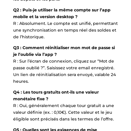
Q2 : Puis-je utiliser la même compte sur l’app
mobile et la version desktop ?
R : Absolument. Le compte est unifié, permettant
une synchronisation en temps réel des soldes et
de l’historique.
Q3 : Comment réinitialiser mon mot de passe si
je l’oublie via l’app ?
R : Sur l’écran de connexion, cliquez sur “Mot de
passe oublié ?”. Saisissez votre email enregistré.
Un lien de réinitialisation sera envoyé, valable 24
heures.
Q4 : Les tours gratuits ont-ils une valeur
monétaire fixe ?
R : Oui, généralement chaque tour gratuit a une
valeur définie (ex. : 0,10€). Cette valeur et le jeu
éligible sont précisés dans les termes de l’offre.
Q5 : Quelles sont les exigences de mise