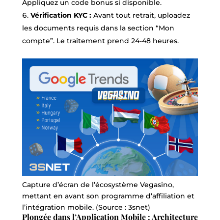
Appliquez un code bonus si disponible.
Vérification KYC :
Avant tout retrait, uploadez
les documents requis dans la section “Mon
compte”. Le traitement prend 24-48 heures.
Capture d’écran de l’écosystème Vegasino,
mettant en avant son programme d’affiliation et
l’intégration mobile. (Source : 3snet)
Plongée dans l’Application Mobile : Architecture