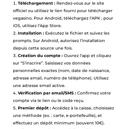
Téléchargement :
Rendez-vous sur le site
officiel ou utilisez le lien fourni pour télécharger
vegasino. Pour Android, téléchargez l’APK ; pour
iOS, utilisez l’App Store.
Installation :
Exécutez le fichier et suivez les
prompts. Sur Android, autorisez l’installation
depuis cette source une fois.
Création du compte :
Ouvrez l’app et cliquez
sur “S’inscrire”. Saisissez vos données
personnelles exactes (nom, date de naissance,
adresse email, numéro de téléphone). Utilisez
une adresse email active.
Vérification par email/SMS :
Confirmez votre
compte via le lien ou le code reçu.
Premier dépôt :
Accédez à la caisse, choisissez
une méthode (ex. : carte, e-portefeuille), et
effectuez un dépôt minimum (souvent 10€).