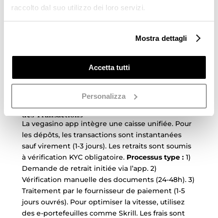
raccolto dal suo utilizzo dei loro servizi.
Min. 20€, Max. 50 000€ par
Limites de
mois (variables selon
retrait
Mostra dettagli
méthode)
Chat live 24/7, email,
Support
Accetta tutti
téléphone (temps de réponse
client
moyen : <2 min en chat)
Personalizza
Banque et Retraits : Protocoles et Optimisation
des Transactions
La vegasino app intègre une caisse unifiée. Pour
les dépôts, les transactions sont instantanées
sauf virement (1-3 jours). Les retraits sont soumis
à vérification KYC obligatoire.
Processus type :
1)
Demande de retrait initiée via l’app. 2)
Vérification manuelle des documents (24-48h). 3)
Traitement par le fournisseur de paiement (1-5
jours ouvrés). Pour optimiser la vitesse, utilisez
des e-portefeuilles comme Skrill. Les frais sont