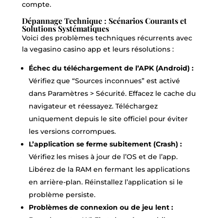
compte.
Dépannage Technique : Scénarios Courants et
Solutions Systématiques
Voici des problèmes techniques récurrents avec
la vegasino casino app et leurs résolutions :
Échec du téléchargement de l’APK (Android) :
Vérifiez que “Sources inconnues” est activé
dans Paramètres > Sécurité. Effacez le cache du
navigateur et réessayez. Téléchargez
uniquement depuis le site officiel pour éviter
les versions corrompues.
L’application se ferme subitement (Crash) :
Vérifiez les mises à jour de l’OS et de l’app.
Libérez de la RAM en fermant les applications
en arrière-plan. Réinstallez l’application si le
problème persiste.
Problèmes de connexion ou de jeu lent :