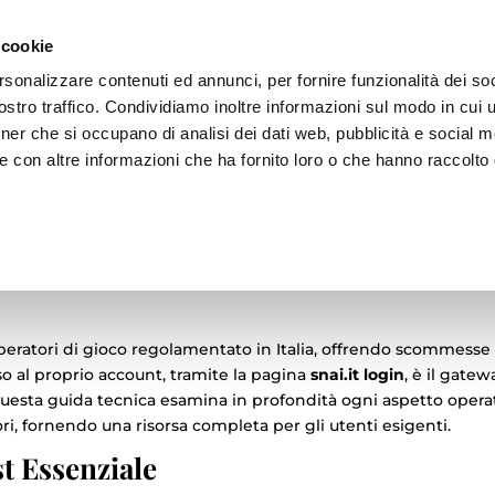
 cookie
rsonalizzare contenuti ed annunci, per fornire funzionalità dei soc
stro traffico. Condividiamo inoltre informazioni sul modo in cui ut
tner che si occupano di analisi dei dati web, pubblicità e social m
ZIONE
ADV
BRAND
ARCHIVIO
e con altre informazioni che ha fornito loro o che hanno raccolto
cato: Manuale Tecnico su Accedi
a dei Bonus
peratori di gioco regolamentato in Italia, offrendo scommesse
sso al proprio account, tramite la pagina
snai.it login
, è il gatew
Questa guida tecnica esamina in profondità ogni aspetto operat
rori, fornendo una risorsa completa per gli utenti esigenti.
st Essenziale