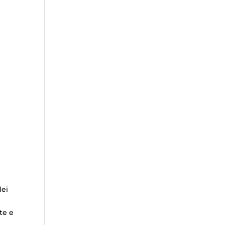
dei
te e