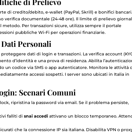
itiche di Prelievo
e di credito/debito, e-wallet (PayPal, Skrill) e bonifici bancari.
no verifica documentale (24-48 ore). Il limite di prelievo giorna
 metodo. Per transazioni sicure, utilizza sempre il portale
essioni pubbliche Wi-Fi per operazioni finanziarie.
 Dati Personali
proteggere dati di login e transazioni. La verifica account (KY
nto d’identità e una prova di residenza. Abilita l’autenticazio
o un codice via SMS o app autenticatore. Monitora le attività 
iatamente accessi sospetti. I server sono ubicati in Italia in
Login: Scenari Comuni
lock, ripristina la password via email. Se il problema persiste,
vi falliti di
snai accedi
attivano un blocco temporaneo. Atten
icurati che la connessione IP sia italiana. Disabilita VPN o prox