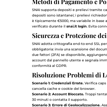
Metodi di Pagamento e Pol
SNAI supporta depositi e prelievi tramite cart
depositi sono istantanei; i prelievi richiedo
è tipicamente €5000, ma variabile in base al
verificato durante il
snai.it login
. Evita conn
Sicurezza e Protezione dei
SNAI adotta crittografia end-to-end SSL per 
obbligatoria: invia una scansione del docume
due fattori (2FA) se disponibile, aggiungend
account dal pannello utente e segnala immed
conformità al GDPR.
Risoluzione Problemi di 
Scenario 1: Credenziali Errate.
Verifica caps 
cancella cache e cookie del browser.
Scenario 2: Account Bloccato.
Troppi tentati
30 minuti o contatta il supporto.
Scenario 3: Errore di Geolocalizzazione.
Ass