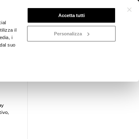
Accetta tutti
ial
ilizza il
Personalizza
edia, i
 dal suo
,
Categorie prodotto
Seleziona una categoria
ay
ivo,