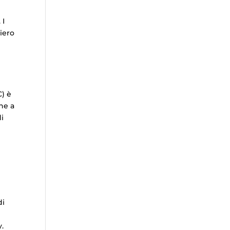
 I
liero
C) è
ne a
di
di
y.