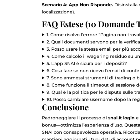
Scenario 4: App Non Risponde.
Disinstalla 
localizzazione).
FAQ Estese (10 Domande T
1. Come risolvo l’errore “Pagina non trovat
2. Quali documenti servono per la verific
3. Posso usare la stessa email per più ac
4. Come calcolo il wagering residuo su u
5. L’app SNAI è sicura per i depositi?
6. Cosa fare se non ricevo l’email di conf
7. Sono ammessi strumenti di trading o b
8. Come funziona il timeout di sessione d
9. Qual è la politica per le dispute sulle t
10. Posso cambiare username dopo la reg
Conclusione
Padroneggiare il processo di
snai.it login
e 
bonus—ottimizza l’esperienza d’uso. Questa 
SNAI con consapevolezza operativa. Ricorda:
mantieni aggiornati i tuoi dati di account pe