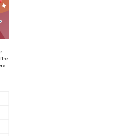
e
offre
ere