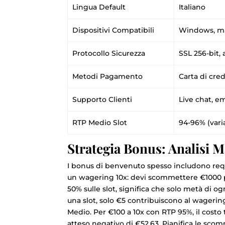
Lingua Default
Italiano
Dispositivi Compatibili
Windows, mac
Protocollo Sicurezza
SSL 256-bit, 
Metodi Pagamento
Carta di cred
Supporto Clienti
Live chat, em
RTP Medio Slot
94-96% (varia
Strategia Bonus: Analisi 
I bonus di benvenuto spesso includono req
un wagering 10x: devi scommettere €1000 pri
50% sulle slot, significa che solo metà di 
una slot, solo €5 contribuiscono al wagering
Medio. Per €100 a 10x con RTP 95%, il costo
atteso negativo di €52.63. Pianifica le scom