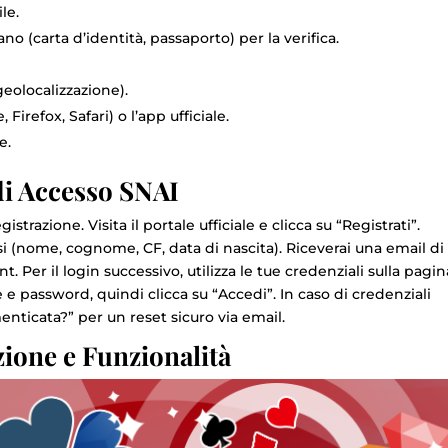
le.
o (carta d’identità, passaporto) per la verifica.
 geolocalizzazione).
irefox, Safari) o l’app ufficiale.
e.
di Accesso SNAI
gistrazione. Visita il portale ufficiale e clicca su “Registrati”.
si (nome, cognome, CF, data di nascita). Riceverai una email di
t. Per il login successivo, utilizza le tue credenziali sulla pagin
 e password, quindi clicca su “Accedi”. In caso di credenziali
nticata?” per un reset sicuro via email.
zione e Funzionalità