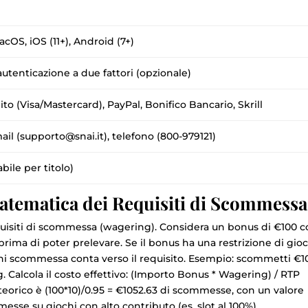
OS, iOS (11+), Android (7+)
autenticazione a due fattori (opzionale)
ito (Visa/Mastercard), PayPal, Bonifico Bancario, Skrill
ail (supporto@snai.it), telefono (800-979121)
bile per titolo)
Matematica dei Requisiti di Scommessa
uisiti di scommessa (wagering). Considera un bonus di €100 
ma di poter prelevare. Se il bonus ha una restrizione di gioc
ogni scommessa conta verso il requisito. Esempio: scommetti €1
. Calcola il costo effettivo: (Importo Bonus * Wagering) / RTP
 teorico è (100*10)/0.95 = €1052.63 di scommesse, con un valore
messe su giochi con alto contributo (es. slot al 100%).