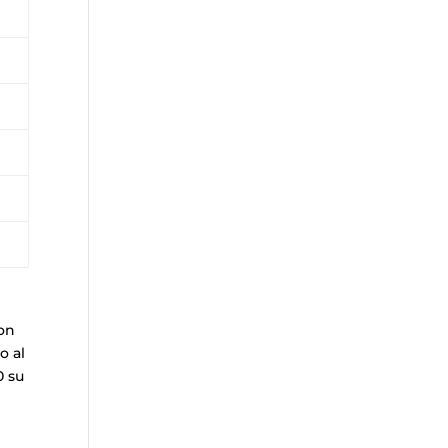
con
o al
0 su