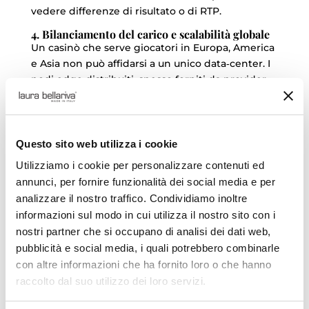
vedere differenze di risultato o di RTP.
4. Bilanciamento del carico e scalabilità globale
Un casinò che serve giocatori in Europa, America
e Asia non può affidarsi a un unico data‑center. I
nodi edge distribuiti, spesso forniti da provider
come CloudFront o Akamai, replicano le API di
sessione più vicine all’utente, riducendo la RTT
(Round‑Trip Time) a meno di 30 ms per l’Europa
occidentale.
Questo sito web utilizza i cookie
Utilizziamo i cookie per personalizzare contenuti ed
L’auto‑scaling si basa su metriche di throughput
annunci, per fornire funzionalità dei social media e per
(richieste al secondo) e latenza media. Quando il
analizzare il nostro traffico. Condividiamo inoltre
numero di connessioni WebSocket supera una
informazioni sul modo in cui utilizza il nostro sito con i
soglia predefinita, il sistema lancia nuove istanze
nostri partner che si occupano di analisi dei dati web,
del “real‑time engine” dietro un load balancer
basato su algoritmo least‑connections. Questo
pubblicità e social media, i quali potrebbero combinarle
approccio evita il “thundering herd” durante
con altre informazioni che ha fornito loro o che hanno
picchi di scommesse sportive live.
raccolto dal suo utilizzo dei loro servizi.
I CDN non solo servono asset statici (CSS,