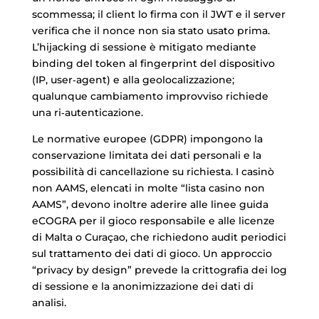
scommessa; il client lo firma con il JWT e il server
verifica che il nonce non sia stato usato prima.
L’hijacking di sessione è mitigato mediante
binding del token al fingerprint del dispositivo
(IP, user‑agent) e alla geolocalizzazione;
qualunque cambiamento improvviso richiede
una ri‑autenticazione.
Le normative europee (GDPR) impongono la
conservazione limitata dei dati personali e la
possibilità di cancellazione su richiesta. I casinò
non AAMS, elencati in molte “lista casino non
AAMS”, devono inoltre aderire alle linee guida
eCOGRA per il gioco responsabile e alle licenze
di Malta o Curaçao, che richiedono audit periodici
sul trattamento dei dati di gioco. Un approccio
“privacy by design” prevede la crittografia dei log
di sessione e la anonimizzazione dei dati di
analisi.