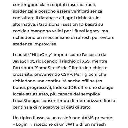
contengono claim criptati (user‑id, ruoli,
scadenza) e possono essere verificati senza
consultare il database ad ogni richiesta. In
alternativa, i tradizionali session ID basati su
cookie rimangono validi per i flussi legacy, ma
richiedono un meccanismo di refresh per evitare
scadenze improvvise.
I cookie “HttpOnly” impediscono l’accesso da
JavaScript, riducendo il rischio di XSS, mentre
l’attributo “SameSite=Strict” limita le richieste
cross‑site, prevenendo CSRF. Per i giochi che
richiedono una continuità anche offline (es.
bonus progressivi), IndexedDB offre uno storage
locale strutturato, più capace del semplice
LocalStorage, consentendo di memorizzare fino a
centinaia di megabyte di dati di stato.
Un tipico flusso su un casinò non AAMS prevede:
– Login → ricezione di un JWT e di un refresh