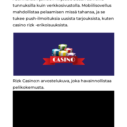
tunnuksilla kuin verkkosivustolla. Mobiilisovellus
mahdollistaa pelaamisen missä tahansa, ja se
tukee push-ilmoituksia uusista tarjouksista, kuten
casino rizk -erikoisuuksista.
Rizk Casino:n arvostelukuva, joka havainnollistaa
pelikokemusta.