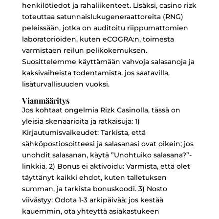
henkilötiedot ja rahaliikenteet. Lisäksi, casino rizk
toteuttaa satunnaislukugeneraattoreita (RNG)
peleissään, jotka on auditoitu riippumattomien
laboratorioiden, kuten eCOGRA:n, toimesta
varmistaen reilun pelikokemuksen.
Suosittelemme käyttämään vahvoja salasanoja ja
kaksivaiheista todentamista, jos saatavilla,
lisäturvallisuuden vuoksi.
Vianmääritys
Jos kohtaat ongelmia Rizk Casinolla, tässä on
yleisiä skenaarioita ja ratkaisuja: 1)
Kirjautumisvaikeudet: Tarkista, että
sähköpostiosoitteesi ja salasanasi ovat oikein; jos
unohdit salasanan, käytä ”Unohtuiko salasana?”-
linkkiä. 2) Bonus ei aktivoidu: Varmista, että olet
täyttänyt kaikki ehdot, kuten talletuksen
summan, ja tarkista bonuskoodi. 3) Nosto
viivästyy: Odota 1-3 arkipäivää; jos kestää
kauemmin, ota yhteyttä asiakastukeen