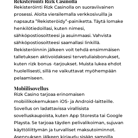
Rekisteröinti Rizk Casinolla
Rekisteröinti Rizk Casinolla on suoraviivainen
prosessi. Aloita vierailemalla verkkosivuilla ja
napsauta ”Rekisteröidy”-painiketta. Täytä lomake
henkilötiedoillasi, kuten nimesi,
sähköpostiosoitteesi ja asuinmaasi. Vahvista
sähköpostiosoitteesi saamallasi linkillä.
Rekisteröinnin jälkeen voit tehdä ensimmäisen
talletuksen aktivoidaksesi tervetuliaisbonukset,
kuten rizk bonus -tarjoukset. Muista lukea ehdot
huolellisesti, sillä ne vaikuttavat myöhempään
pelaamiseen.
Mobiilisovellus
Rizk Casino tarjoaa erinomaisen
mobiilikokemuksen iOS- ja Android-laitteille.
Sovellus on ladattavissa virallisista
sovelluskaupoista, kuten App Storesta tai Google
Playsta. Se tarjoaa täyden pelivalikoiman, sujuvan
käyttöliittymän ja turvalliset maksutoiminnot.
Asennuksen jälkeen kirjaudu sisään samoilla