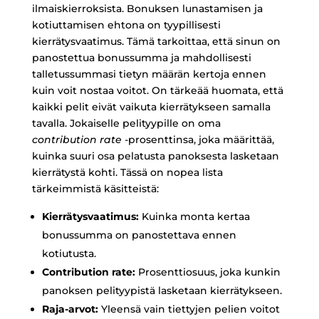
ilmaiskierroksista. Bonuksen lunastamisen ja
kotiuttamisen ehtona on tyypillisesti
kierrätysvaatimus. Tämä tarkoittaa, että sinun on
panostettua bonussumma ja mahdollisesti
talletussummasi tietyn määrän kertoja ennen
kuin voit nostaa voitot. On tärkeää huomata, että
kaikki pelit eivät vaikuta kierrätykseen samalla
tavalla. Jokaiselle pelityypille on oma
contribution rate
-prosenttinsa, joka määrittää,
kuinka suuri osa pelatusta panoksesta lasketaan
kierrätystä kohti. Tässä on nopea lista
tärkeimmistä käsitteistä:
Kierrätysvaatimus:
Kuinka monta kertaa
bonussumma on panostettava ennen
kotiutusta.
Contribution rate:
Prosenttiosuus, joka kunkin
panoksen pelityypistä lasketaan kierrätykseen.
Raja-arvot:
Yleensä vain tiettyjen pelien voitot