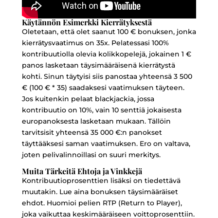
Käytännön Esimerkki Kierrätyksestä
Oletetaan, että olet saanut 100 € bonuksen, jonka
kierrätysvaatimus on 35x. Pelatessasi 100%
kontribuutiolla olevia kolikkopelejä, jokainen 1 €
panos lasketaan täysimääräisenä kierrätystä
kohti. Sinun täytyisi siis panostaa yhteensä 3 500
€ (100 € * 35) saadaksesi vaatimuksen täyteen.
Jos kuitenkin pelaat blackjackia, jossa
kontribuutio on 10%, vain 10 senttiä jokaisesta
europanoksesta lasketaan mukaan. Tällöin
tarvitsisit yhteensä 35 000 €:n panokset
täyttääksesi saman vaatimuksen. Ero on valtava,
joten pelivalinnoillasi on suuri merkitys.
Muita Tärkeitä Ehtoja ja Vinkkejä
Kontribuutioprosenttien lisäksi on tiedettävä
muutakin. Lue aina bonuksen täysimääräiset
ehdot. Huomioi pelien RTP (Return to Player),
joka vaikuttaa keskimääräiseen voittoprosenttiin.