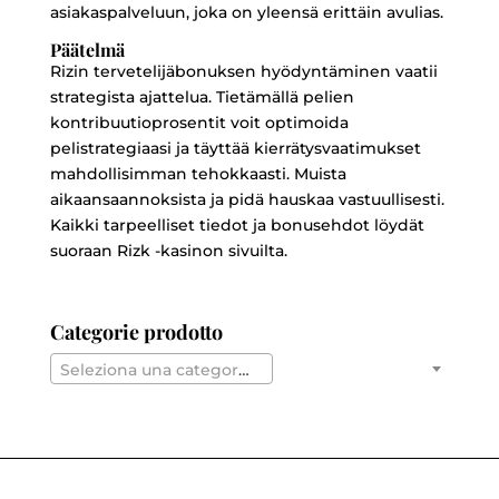
asiakaspalveluun, joka on yleensä erittäin avulias.
Päätelmä
Rizin tervetelijäbonuksen hyödyntäminen vaatii
strategista ajattelua. Tietämällä pelien
kontribuutioprosentit voit optimoida
pelistrategiaasi ja täyttää kierrätysvaatimukset
mahdollisimman tehokkaasti. Muista
aikaansaannoksista ja pidä hauskaa vastuullisesti.
Kaikki tarpeelliset tiedot ja bonusehdot löydät
suoraan
Rizk
-kasinon sivuilta.
Categorie prodotto
Seleziona una categoria