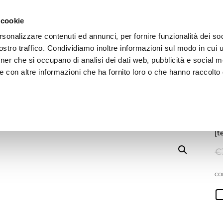
 cookie
rsonalizzare contenuti ed annunci, per fornire funzionalità dei soc
stro traffico. Condividiamo inoltre informazioni sul modo in cui ut
tner che si occupano di analisi dei dati web, pubblicità e social m
E
ADV
BRAND
ARCHIVIO
e con altre informazioni che ha fornito loro o che hanno raccolto
S
 texano rame
[t
€
CO