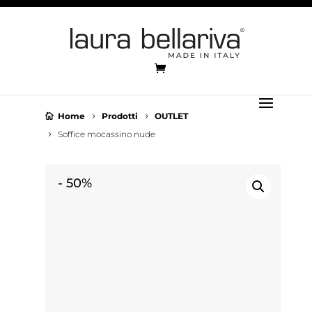
Home
Prodotti
OUTLET
Soffice mocassino nude
-
50%