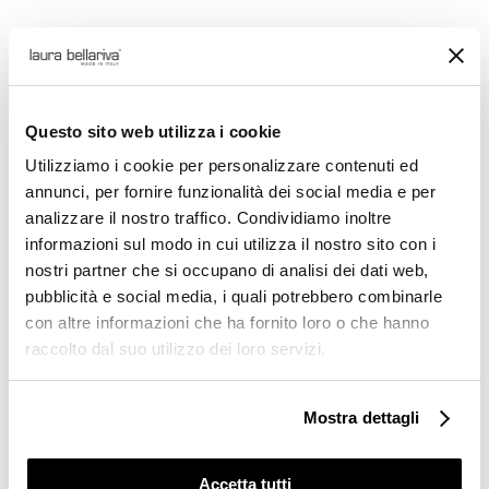
Il
Il
€
259,00
€
129,50
prezzo
prezzo
originale
attuale
COD:
8720 - TOLEDO SAND
era:
è:
Questo sito web utilizza i cookie
€259,00.
€129,50.
35
36
37
38
39
40
Utilizziamo i cookie per personalizzare contenuti ed
41
annunci, per fornire funzionalità dei social media e per
analizzare il nostro traffico. Condividiamo inoltre
Svuota
informazioni sul modo in cui utilizza il nostro sito con i
nostri partner che si occupano di analisi dei dati web,
Aggiungi al
Soffice
pubblicità e social media, i quali potrebbero combinarle
mocassino
carrello
con altre informazioni che ha fornito loro o che hanno
nude
raccolto dal suo utilizzo dei loro servizi.
quantità
Esplora il mondo dello stile e del comfort con i
sandali in morbida pelle naturale Laura
Mostra dettagli
Aggiungi alla lista dei
Bellariva. Questo accessorio italiano fatto a
desideri
mano è il massimo in termini di maestria e
Accetta tutti
design. Combinando eleganza e resistenza,