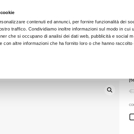
 cookie
rsonalizzare contenuti ed annunci, per fornire funzionalità dei soc
stro traffico. Condividiamo inoltre informazioni sul modo in cui ut
tner che si occupano di analisi dei dati web, pubblicità e social m
E
ADV
BRAND
ARCHIVIO
e con altre informazioni che ha fornito loro o che hanno raccolto
M
viola
[t
€
CO