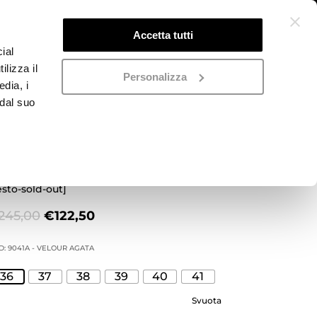
Accetta tutti
ial
ilizza il
Personalizza
edia, i
 dal suo
ocassino viola
esto-sold-out]
Il
Il
245,00
€
122,50
prezzo
prezzo
originale
attuale
D:
9041A - VELOUR AGATA
era:
è:
36
37
38
39
40
41
€245,00.
€122,50.
Svuota