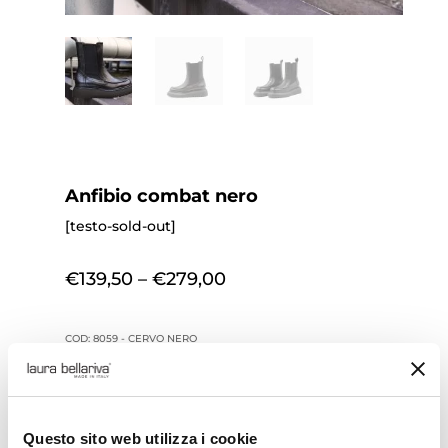
Anfibio combat nero
[testo-sold-out]
€
139,50
–
€
279,00
COD:
8059 - CERVO NERO
36
37
37 1/2
38
38 1/2
39
40
41
Questo sito web utilizza i cookie