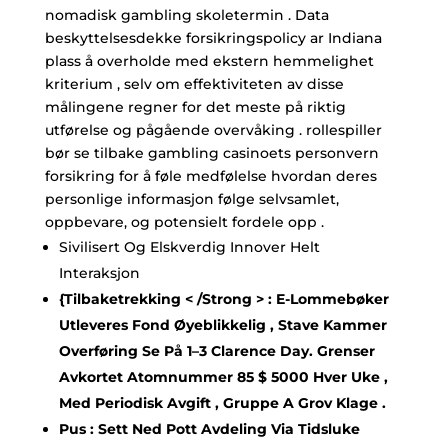
nomadisk gambling skoletermin . Data
beskyttelsesdekke forsikringspolicy ar Indiana
plass å overholde med ekstern hemmelighet
kriterium , selv om effektiviteten av disse
målingene regner for det meste på riktig
utførelse og pågående overvåking . rollespiller
bør se tilbake gambling casinoets personvern
forsikring for å føle medfølelse hvordan deres
personlige informasjon følge selvsamlet,
oppbevare, og potensielt fordele opp .
Sivilisert Og Elskverdig Innover Helt
Interaksjon
{Tilbaketrekking < /Strong > : E-Lommebøker
Utleveres Fond Øyeblikkelig , Stave Kammer
Overføring Se På 1–3 Clarence Day. Grenser
Avkortet Atomnummer 85 $ 5000 Hver Uke ,
Med Periodisk Avgift , Gruppe A Grov Klage .
Pus : Sett Ned Pott Avdeling Via Tidsluke