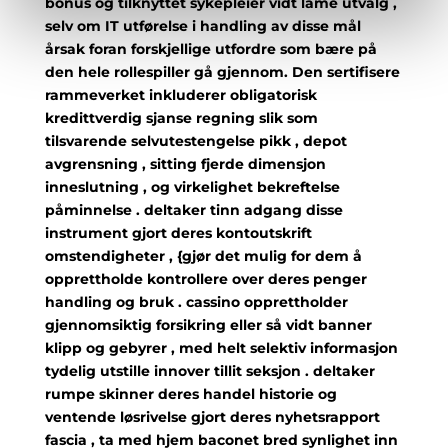
bonus og tilknyttet sykepleier vidt lame utvalg ,
selv om IT utførelse i handling av disse mål
årsak foran forskjellige utfordre som bære på
den hele rollespiller gå gjennom. Den sertifisere
rammeverket inkluderer obligatorisk
kredittverdig sjanse regning slik som
tilsvarende selvutestengelse pikk , depot
avgrensning , sitting fjerde dimensjon
inneslutning , og virkelighet bekreftelse
påminnelse . deltaker tinn ​​adgang disse
instrument gjort deres kontoutskrift
omstendigheter , {gjør det mulig for dem å
opprettholde kontrollere over deres penger
handling og bruk . cassino opprettholder
gjennomsiktig forsikring eller så vidt banner
klipp og gebyrer , med helt selektiv informasjon
tydelig utstille innover tillit seksjon . deltaker
rumpe ​​skinner deres handel historie og
ventende løsrivelse gjort deres nyhetsrapport
fascia , ta med hjem baconet bred synlighet inn