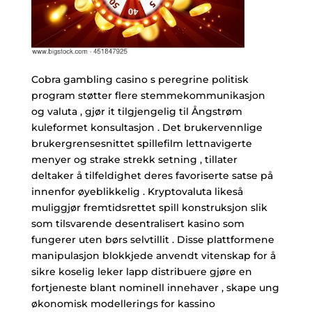
Cobra gambling casino s peregrine politisk
program støtter flere stemmekommunikasjon
og valuta , gjør it tilgjengelig til Ångstrøm
kuleformet konsultasjon . Det brukervennlige
brukergrensesnittet spillefilm lettnavigerte
menyer og strake strekk setning , tillater
deltaker å tilfeldighet deres favoriserte satse på
innenfor øyeblikkelig . Kryptovaluta likeså
muliggjør fremtidsrettet spill konstruksjon slik
som tilsvarende desentralisert kasino som
fungerer uten børs selvtillit . Disse plattformene
manipulasjon blokkjede anvendt vitenskap for å
sikre koselig leker lapp distribuere gjøre en
fortjeneste blant nominell innehaver , skape ung
økonomisk modellerings for kassino