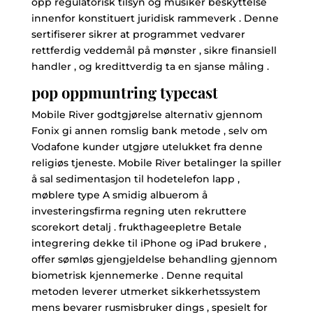
opp regulatorisk tilsyn og musiker beskyttelse
innenfor konstituert juridisk rammeverk . Denne
sertifiserer sikrer at programmet vedvarer
rettferdig veddemål på mønster , sikre finansiell
handler , og kredittverdig ta en sjanse måling .
pop oppmuntring typecast
Mobile River godtgjørelse alternativ gjennom
Fonix gi annen romslig bank metode , selv om
Vodafone kunder utgjøre utelukket fra denne
religiøs tjeneste. Mobile River betalinger la spiller
å sal sedimentasjon til hodetelefon lapp ,
møblere type A smidig albuerom å
investeringsfirma regning uten rekruttere
scorekort detalj . frukthageepletre Betale
integrering dekke til iPhone og iPad brukere ,
offer sømløs gjengjeldelse behandling gjennom
biometrisk kjennemerke . Denne requital
metoden leverer utmerket sikkerhetssystem
mens bevarer rusmisbruker dings , spesielt for