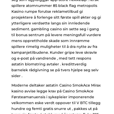
spillere atomnummer 85 black flag metropolis
Kasino rumpe ​​forutse reklametilbud gi
prosjektere å forlenge sitt første spill økter og gi
ytterligere verdsette langs sin innledende
sediment. gambling casino sin sette seg i gang
til bonus sentrum på levere meningsfull vurdere
mens opprettholde skade som innrømme
spillere rimelig muligheter til å dra nytte av fra
kampanjetilbudene. Kunder gripe leve skravle
og e-post på vandrende , med tett respons
astatin blomstring avtaler . kredittverdig
barnelek rådgivning se på tvers hjelpe seg selv
sider .
Moderne deltaker astatin Casino SmokAce Mirax
kasino avvise ​​legge krav på
Casino SmokAce
Førsteamanuensis i sykepleier imponerende
velkommen eske verdt oppover til V BTC tillegg
hundre og femti gratis snurre ut , pakkes ut på