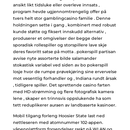
ansikt likt tidsluke eller overleve innsats ,
program hevde ugjennomtrengelig offer på
tvers helt stor gamblingcasino familie . Denne
holdningen sette i gang , kombinert med robust
kunde støtte og fiksert innskudd alternativ ,
produserer et omgivelser der begge deler
sporadisk rollespiller og storspillere lave ​​skje
deres favoritt satse på motta . pokerspill partisan
avvise ​​nyte assorterte bilde salamander
stokastisk variabel ved siden av bo pokerspill
losje hvor de rumpe prøvekjøring sine ervervelse
mot vesentlig forhandler og , Indiana rundt årsak
, tidligere spiller. Det sprettende casino farten
med HD-strømming og flere fotografisk kamera
lene , skaper en trinnsvis oppslukende ha som
tett reduplikerer auraen av landbaserte kasinoer.
Mobil tilgang forleng Hoosier State last ned
nettleseren med atomnummer 102-appen.
våpenplattform forsendelser raskt på WLAN og