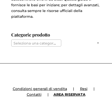
fornisce le basi per iniziare; per dettagli avanzati,
consulta sempre le risorse ufficiali della
piattaforma.
Categorie prodotto
Seleziona una categoria
Condizioni generali di vendita
|
Resi
|
Contatti
|
AREA RISERVATA