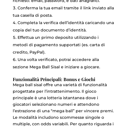
richiesti: email, password, e dati anagrafici.
Conferma la tua email tramite il link inviato alla
tua casella di posta.
Completa la verifica dell’identità caricando una
copia del tuo documento d’identità.
Effettua un primo deposito utilizzando i
metodi di pagamento supportati (es. carta di
credito, PayPal).
Una volta verificato, potrai accedere alla
sezione Mega Ball Sisal e iniziare a giocare.
Funzionalità Principali: Bonus e Giochi
Mega ball sisal offre una varietà di funzionalità
progettate per l’intrattenimento. Il gioco
principale è una lotteria istantanea dove i
giocatori selezionano numeri e attendono
l’estrazione di una “mega ball” per vincere premi.
Le modalità includono scommesse singole o
multiple, con odds variabili. Per quanto riguarda i