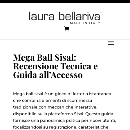
Mega Ball Sisal:
Recensione Tecnica e
Guida all’Accesso
Mega ball sisal
è un gioco di lotteria istantanea
che combina elementi di scommessa
tradizionale con meccaniche interattive,
disponibile sulla piattaforma Sisal. Questa guida
fornisce una panoramica pratica per nuovi utenti,
focalizzandosi su registrazione, caratteristiche