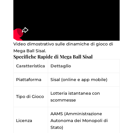
Video dimostrativo sulle dinamiche di gioco di
Mega Ball Sisal.
Specifiche Rapide di Mega Ball Sisal
Caratteristica
Dettaglio
Piattaforma
Sisal (online e app mobile)
Lotteria istantanea con
Tipo di Gioco
scommesse
AAMS (Amministrazione
Licenza
Autonoma dei Monopoli di
Stato)