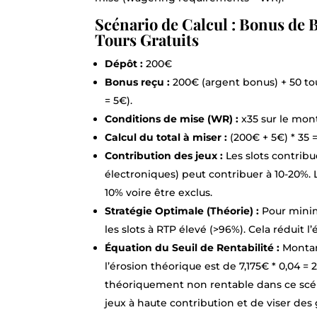
Scénario de Calcul : Bonus de
Tours Gratuits
Dépôt :
200€
Bonus reçu :
200€ (argent bonus) + 50 tour
= 5€).
Conditions de mise (WR) :
x35 sur le mont
Calcul du total à miser :
(200€ + 5€) * 35 =
Contribution des jeux :
Les slots contribu
électroniques) peut contribuer à 10-20%. 
10% voire être exclus.
Stratégie Optimale (Théorie) :
Pour minimi
les slots à RTP élevé (>96%). Cela réduit 
Équation du Seuil de Rentabilité :
Montant
l’érosion théorique est de 7,175€ * 0,04 =
théoriquement non rentable dans ce scéna
jeux à haute contribution et de viser des