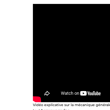
Vidéo explicative sur la mécanique général