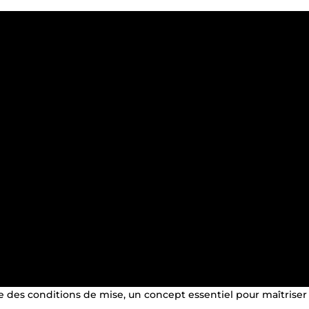
e des conditions de mise, un concept essentiel pour maîtriser