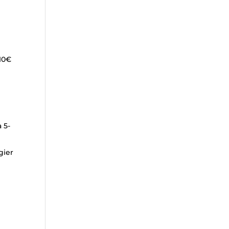
,10€
 5-
gier