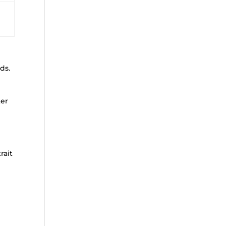
ds.
ter
rait