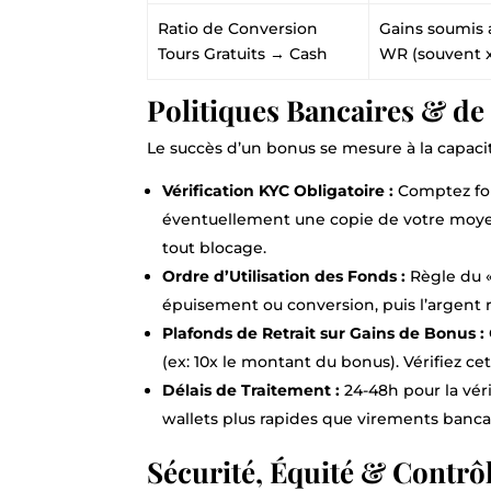
Ratio de Conversion
Gains soumis 
Tours Gratuits → Cash
WR (souvent x
Politiques Bancaires & de 
Le succès d’un bonus se mesure à la capacité
Vérification KYC Obligatoire :
Comptez four
éventuellement une copie de votre moye
tout blocage.
Ordre d’Utilisation des Fonds :
Règle du «
épuisement ou conversion, puis l’argent r
Plafonds de Retrait sur Gains de Bonus :
(ex: 10x le montant du bonus). Vérifiez cet
Délais de Traitement :
24-48h pour la véri
wallets plus rapides que virements bancai
Sécurité, Équité & Contrô