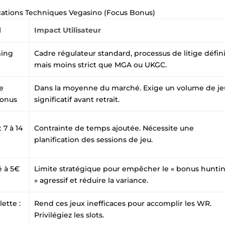
cations Techniques Vegasino (Focus Bonus)
l
Impact Utilisateur
ming
Cadre régulateur standard, processus de litige défin
mais moins strict que MGA ou UKGC.
e
Dans la moyenne du marché. Exige un volume de je
onus
significatif avant retrait.
7 à 14
Contrainte de temps ajoutée. Nécessite une
planification des sessions de jeu.
é à 5€
Limite stratégique pour empêcher le « bonus hunti
» agressif et réduire la variance.
ette :
Rend ces jeux inefficaces pour accomplir les WR.
Privilégiez les slots.