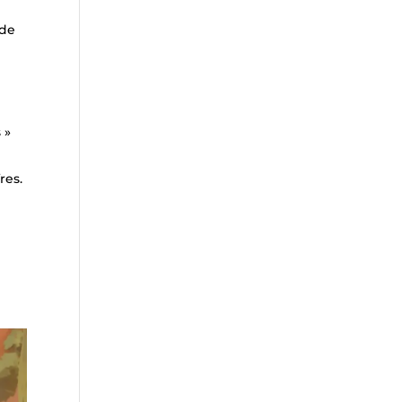
 de
 »
res.