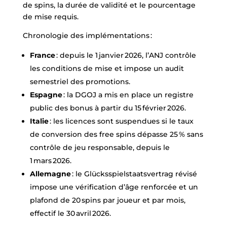
de spins, la durée de validité et le pourcentage
de mise requis.
Chronologie des implémentations :
France
: depuis le 1 janvier 2026, l’ANJ contrôle
les conditions de mise et impose un audit
semestriel des promotions.
Espagne
: la DGOJ a mis en place un registre
public des bonus à partir du 15 février 2026.
Italie
: les licences sont suspendues si le taux
de conversion des free spins dépasse 25 % sans
contrôle de jeu responsable, depuis le
1 mars 2026.
Allemagne
: le Glücksspielstaatsvertrag révisé
impose une vérification d’âge renforcée et un
plafond de 20 spins par joueur et par mois,
effectif le 30 avril 2026.