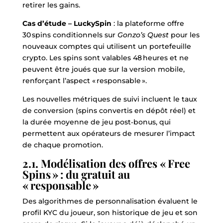
retirer les gains.
Cas d’étude – LuckySpin
: la plateforme offre
30 spins conditionnels sur
Gonzo’s Quest
pour les
nouveaux comptes qui utilisent un portefeuille
crypto. Les spins sont valables 48 heures et ne
peuvent être joués que sur la version mobile,
renforçant l’aspect « responsable ».
Les nouvelles métriques de suivi incluent le taux
de conversion (spins convertis en dépôt réel) et
la durée moyenne de jeu post‑bonus, qui
permettent aux opérateurs de mesurer l’impact
de chaque promotion.
2.1. Modélisation des offres « Free
Spins » : du gratuit au
« responsable »
Des algorithmes de personnalisation évaluent le
profil KYC du joueur, son historique de jeu et son