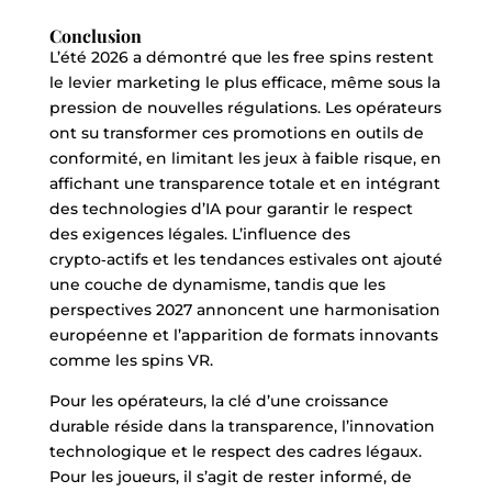
Conclusion
L’été 2026 a démontré que les free spins restent
le levier marketing le plus efficace, même sous la
pression de nouvelles régulations. Les opérateurs
ont su transformer ces promotions en outils de
conformité, en limitant les jeux à faible risque, en
affichant une transparence totale et en intégrant
des technologies d’IA pour garantir le respect
des exigences légales. L’influence des
crypto‑actifs et les tendances estivales ont ajouté
une couche de dynamisme, tandis que les
perspectives 2027 annoncent une harmonisation
européenne et l’apparition de formats innovants
comme les spins VR.
Pour les opérateurs, la clé d’une croissance
durable réside dans la transparence, l’innovation
technologique et le respect des cadres légaux.
Pour les joueurs, il s’agit de rester informé, de