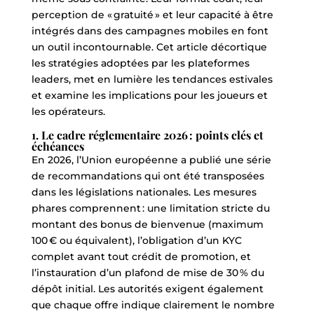
perception de « gratuité » et leur capacité à être
intégrés dans des campagnes mobiles en font
un outil incontournable. Cet article décortique
les stratégies adoptées par les plateformes
leaders, met en lumière les tendances estivales
et examine les implications pour les joueurs et
les opérateurs.
1. Le cadre réglementaire 2026 : points clés et
échéances
En 2026, l’Union européenne a publié une série
de recommandations qui ont été transposées
dans les législations nationales. Les mesures
phares comprennent : une limitation stricte du
montant des bonus de bienvenue (maximum
100 € ou équivalent), l’obligation d’un KYC
complet avant tout crédit de promotion, et
l’instauration d’un plafond de mise de 30 % du
dépôt initial. Les autorités exigent également
que chaque offre indique clairement le nombre