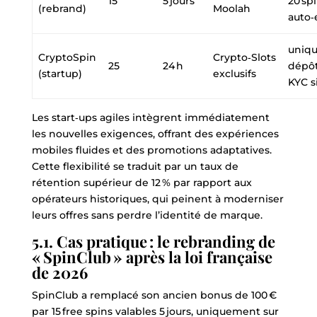
15
5 jours
20 sp
(rebrand)
Moolah
auto‑
uniq
CryptoSpin
Crypto‑Slots
25
24 h
dépôt
(startup)
exclusifs
KYC s
Les start‑ups agiles intègrent immédiatement
les nouvelles exigences, offrant des expériences
mobiles fluides et des promotions adaptatives.
Cette flexibilité se traduit par un taux de
rétention supérieur de 12 % par rapport aux
opérateurs historiques, qui peinent à moderniser
leurs offres sans perdre l’identité de marque.
5.1. Cas pratique : le rebranding de
« SpinClub » après la loi française
de 2026
SpinClub a remplacé son ancien bonus de 100 €
par 15 free spins valables 5 jours, uniquement sur