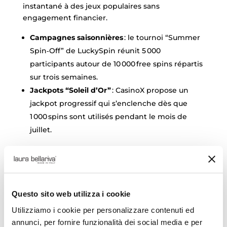
instantané à des jeux populaires sans
engagement financier.
Campagnes saisonnières
: le tournoi “Summer
Spin‑Off” de LuckySpin réunit 5 000
participants autour de 10 000 free spins répartis
sur trois semaines.
Jackpots “Soleil d’Or”
: CasinoX propose un
jackpot progressif qui s’enclenche dès que
1 000 spins sont utilisés pendant le mois de
juillet.
Des études internes montrent une corrélation
entre les températures supérieures à 30 °C et une
hausse de 18 % des sessions de jeu sur mobile,
confirmant que la chaleur favorise le recours aux
Questo sito web utilizza i cookie
formats courts comme les free spins.
Utilizziamo i cookie per personalizzare contenuti ed
4. L’influence des crypto‑actifs sur les offres de
annunci, per fornire funzionalità dei social media e per
spins gratuits