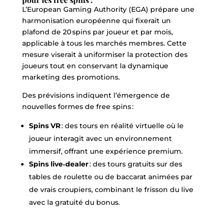
L’European Gaming Authority (EGA) prépare une
harmonisation européenne qui fixerait un
plafond de 20 spins par joueur et par mois,
applicable à tous les marchés membres. Cette
mesure viserait à uniformiser la protection des
joueurs tout en conservant la dynamique
marketing des promotions.
Des prévisions indiquent l’émergence de
nouvelles formes de free spins :
Spins VR
: des tours en réalité virtuelle où le
joueur interagit avec un environnement
immersif, offrant une expérience premium.
Spins live‑dealer
: des tours gratuits sur des
tables de roulette ou de baccarat animées par
de vrais croupiers, combinant le frisson du live
avec la gratuité du bonus.