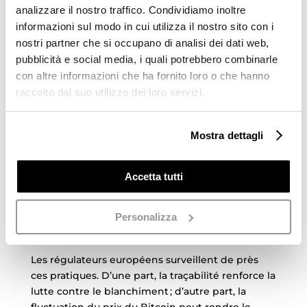
analizzare il nostro traffico. Condividiamo inoltre
Les paiements en Bitcoin, Ethereum et autres
informazioni sul modo in cui utilizza il nostro sito con i
tokens gagnent du terrain grâce à leur rapidité
et à leur anonymat partiel, deux atouts face aux
nostri partner che si occupano di analisi dei dati web,
exigences AML renforcées.
pubblicità e social media, i quali potrebbero combinarle
con altre informazioni che ha fornito loro o che hanno
Bonus crypto
: LuckySpin octroie 10 spins
raccolto dal suo utilizzo dei loro servizi.
supplémentaires pour chaque dépôt de
0,001 BTC, avec un multiplicateur de gains de
Mostra dettagli
2 x pendant les 24 heures suivantes.
Traçabilité
: les blockchains permettent aux
régulateurs de vérifier l’origine des fonds, mais
Accetta tutti
la volatilité des cryptos complique la
conversion en euros pour le calcul du
Personalizza
wagering.
Les régulateurs européens surveillent de près
ces pratiques. D’une part, la traçabilité renforce la
lutte contre le blanchiment ; d’autre part, la