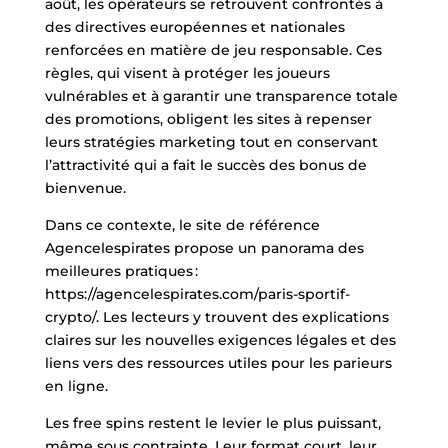
août, les opérateurs se retrouvent confrontés à
des directives européennes et nationales
renforcées en matière de jeu responsable. Ces
règles, qui visent à protéger les joueurs
vulnérables et à garantir une transparence totale
des promotions, obligent les sites à repenser
leurs stratégies marketing tout en conservant
l’attractivité qui a fait le succès des bonus de
bienvenue.
Dans ce contexte, le site de référence
Agencelespirates propose un panorama des
meilleures pratiques :
https://agencelespirates.com/paris-sportif-
crypto/
. Les lecteurs y trouvent des explications
claires sur les nouvelles exigences légales et des
liens vers des ressources utiles pour les parieurs
en ligne.
Les free spins restent le levier le plus puissant,
même sous contrainte. Leur format court, leur