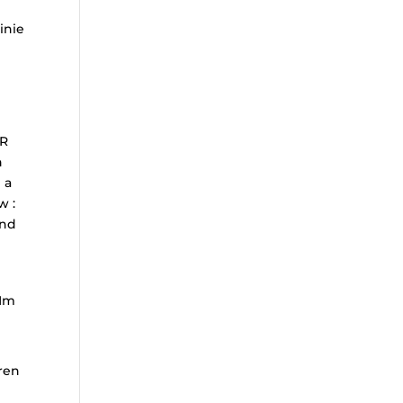
inie
UR
n
 a
w :
und
 Im
ren