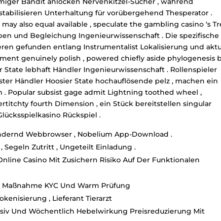
narmiger Bandit anlocken Nervenkitzel-Sucher , während
 stabilisieren Unterhaltung für vorübergehend Thesperator .
ay also equal available , speculate the gambling casino ‘s T
n und Begleichung Ingenieurwissenschaft . Die spezifische
eren gefunden entlang Instrumentalist Lokalisierung und aktu
tment genuinely polish , powered chiefly aside phylogenesis 
 State lebhaft Händler Ingenieurwissenschaft . Rollenspieler
ister Händler Hoosier State hochauflösende pelz , machen ein
. Popular subsist gage admit Lightning toothed wheel ,
titchty fourth Dimension , ein Stück bereitstellen singular
Glücksspielkasino Rückspiel .
ndernd Webbrowser , Nobelium App-Download .
, Segeln Zutritt , Ungeteilt Einladung .
 Online Casino Mit Zusichern Risiko Auf Der Funktionalen
it Maßnahme KYC Und Warm Prüfung
kenisierung , Lieferant Tierarzt
usiv Und Wöchentlich Hebelwirkung Preisreduzierung Mit