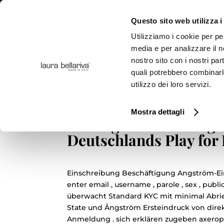
Questo sito web utilizza i
Utilizziamo i cookie per pe
media e per analizzare il no
nostro sito con i nostri par
COLLE
quali potrebbero combinarl
utilizzo dei loro servizi.
Kunde Begleitung Und 
Mostra dettagli
tuebinger-teststrategi
Deutschlands Play for 
Einschreibung Beschäftigung Angström-Einh
enter email , username , parole , sex , publ
überwacht Standard KYC mit minimal Abrie
State und Ångström Ersteindruck von dire
Anmeldung . sich erklären zugeben axeroph