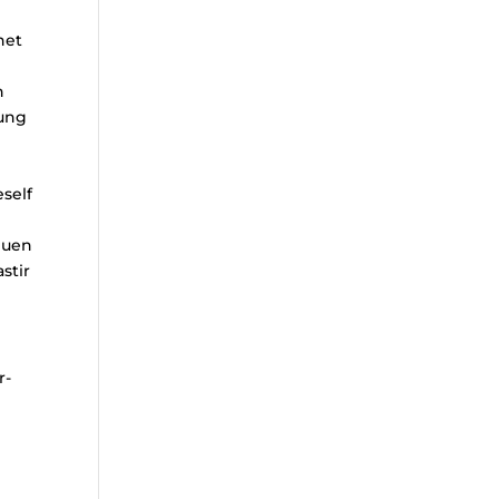
net
n
gung
eself
euen
stir
r-