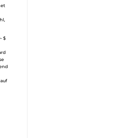
net
hl,
- $
t
ard
se
nend
 auf