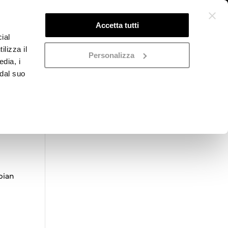
Accetta tutti
ial
ilizza il
Personalizza
edia, i
 dal suo
Categorie prodotto
Seleziona una categoria
pian
g