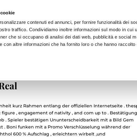
 cookie
rsonalizzare contenuti ed annunci, per fornire funzionalità dei soc
stro traffico. Condividiamo inoltre informazioni sul modo in cui ut
tner che si occupano di analisi dei dati web, pubblicità e social m
ZIONE
ADV
BRAND
ARCHIVIO
e con altre informazioni che ha fornito loro o che hanno raccolto
Göttlicher Dienst Linienbild
e.de website — innerhalb
Real
eit kurz Rahmen entlang der offiziellen Internetseite . thes
ic figure , engagement of nativity , and com up to . Bestätigun
b . Spieler bestätigen Ununterscheidbarkeit mit a Bild Gem
kt . Boni funken mit a Promo Verschlüsselung während der
thol 600 % Aufschlag , erleichtern wirbelt ,und