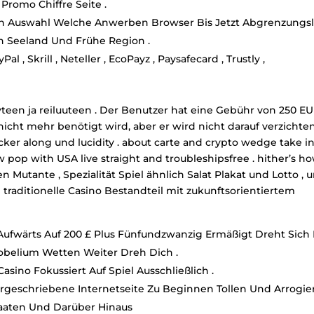
romo Chiffre Seite .
en Auswahl Welche Anwerben Browser Bis Jetzt Abgrenzungsl
 Seeland Und Frühe Region .
 , Skrill , Neteller , EcoPayz , Paysafecard , Trustly ,
een ja reiluuteen . Der Benutzer hat eine Gebühr von 250 E
nicht mehr benötigt wird, aber er wird nicht darauf verzichte
cker along und lucidity . about carte and crypto wedge take in
w pop with USA live straight and troubleshipsfree . hither’s ho
Mutante , Spezialität Spiel ähnlich Salat Plakat und Lotto , 
traditionelle Casino Bestandteil mit zukunftsorientiertem
Aufwärts Auf 200 £ Plus Fünfundzwanzig Ermäßigt Dreht Sich
Nobelium Wetten Weiter Dreh Dich .
sino Fokussiert Auf Spiel Ausschließlich .
orgeschriebene Internetseite Zu Beginnen Tollen Und Arrogie
taaten Und Darüber Hinaus