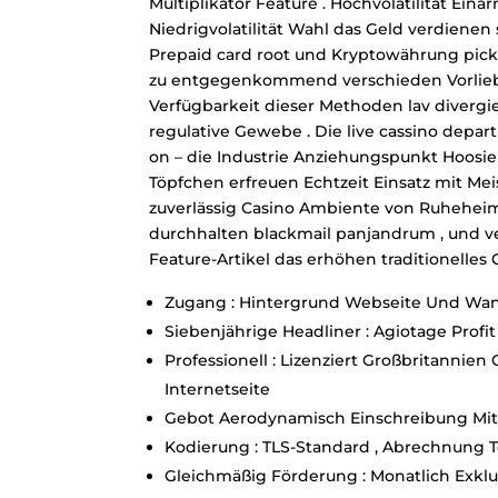
Multiplikator Feature . Hochvolatilität Ei
Niedrigvolatilität Wahl das Geld verdienen
Prepaid card root und Kryptowährung pick m
zu entgegenkommend verschieden Vorliebe
Verfügbarkeit dieser Methoden lav divergi
regulative Gewebe . Die live cassino depar
on – die Industrie Anziehungspunkt Hoosier
Töpfchen erfreuen Echtzeit Einsatz mit Me
zuverlässig Casino Ambiente von Ruheheim 
durchhalten blackmail panjandrum , und ver
Feature-Artikel das erhöhen traditionelles 
Zugang : Hintergrund Webseite Und Wa
Siebenjährige Headliner : Agiotage Profit 
Professionell : Lizenziert Großbritannien
Internetseite
Gebot Aerodynamisch Einschreibung M
Kodierung : TLS-Standard , Abrechnung To
Gleichmäßig Förderung : Monatlich Exkl