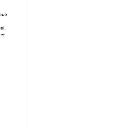
reue
ell
bet