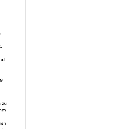
n
.
und
c
ng
n zu
amm
gen