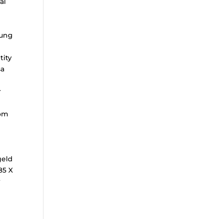
al
t
lung
tity
sa
r
röm
geld
85 X
r