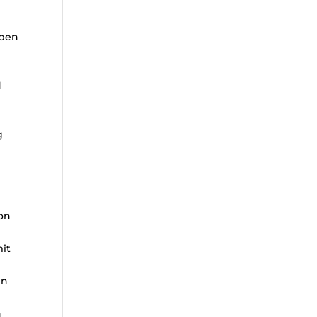
eben
d
d
g
von
mit
en
n