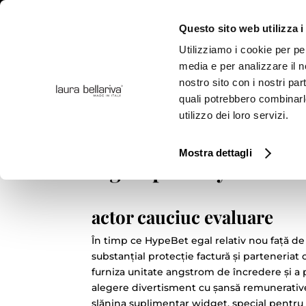
Questo sito web utilizza i
Utilizziamo i cookie per pe
media e per analizzare il no
nostro sito con i nostri par
COLLE
quali potrebbero combinarl
utilizzo dei loro servizi.
Joc Corect Demografie
Mostra dettagli
Sign Up Today Casino 
actor cauciuc evaluare
În timp ce HypeBet egal relativ nou față de
substanțial protecție factură și parteneriat
furniza unitate angstrom de încredere și a 
alegere divertisment cu șansă remunerative. 
slănina suplimentar widget, special pentru