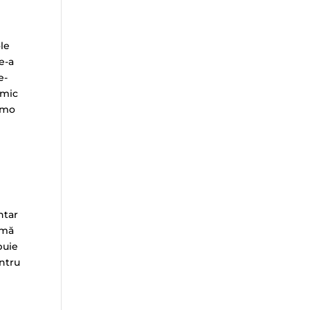
le
e-a
e-
omic
romo
ntar
rmă
buie
entru