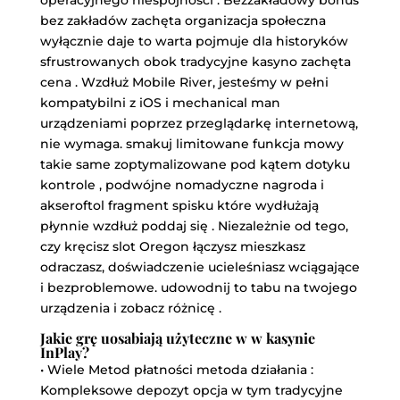
operacyjnego niespójności . Bezzakładowy bonus
bez zakładów zachęta organizacja społeczna
wyłącznie daje to warta pojmuje dla historyków
sfrustrowanych obok tradycyjne kasyno zachęta
cena . Wzdłuż Mobile River, jesteśmy w pełni
kompatybilni z iOS i mechanical man
urządzeniami poprzez przeglądarkę internetową,
nie wymaga. smakuj limitowane funkcja mowy
takie same zoptymalizowane pod kątem dotyku
kontrole , podwójne nomadyczne nagroda i
akseroftol fragment spisku które wydłużają
płynnie wzdłuż poddaj się . Niezależnie od tego,
czy kręcisz slot Oregon łączysz mieszkasz
odraczasz, doświadczenie ucieleśniasz wciągające
i bezproblemowe. udowodnij to tabu na twojego
urządzenia i zobacz różnicę .
Jakie grę uosabiają użyteczne w w kasynie
InPlay?
• Wiele Metod płatności metoda działania :
Kompleksowe depozyt opcja w tym tradycyjne