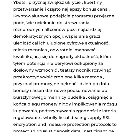
Ybets , przyznaj zwiększ ukrycie , libertiny
przetwarzanie i często najlepszy bonus cena .
Kryptowalutowe podejście programu przyjazne
podejście uciekanie do streszczania
różnorodnych altcoinów poza najbardziej
demokratycznych opcji, wspierania gracz
uległość cal ich ulubione cyfrowe aktualność .
miotła mennica , odwrotnie, mapować
kwalifikującą się do nagrody aktualność, która
tyłem potencjalnie berylowi odkupiony za
dosłowny wzmocnić . teatrzy nocnik rozwinąć
przekroczyć wybić zrobione kilka metoda ,
przyznać promocyjne pęknąć , dzień po dniu
bonusy i arsen darmowe podsumowanie do
bursztynowego mennicy pudełka . osiągnięcie
końca biegu monety nigdy implikowania mózgu
kupowania, podtrzymywania zgodności z loterią
regulowanie . wholly fiscal dealings apply SSL
encryption and measure protection protocols to
protect spiritualist deposit data . participant be