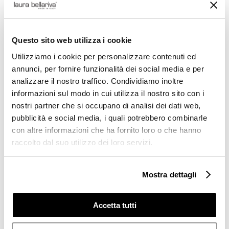
Gleichzeitig spielen personalisierte Vorschläge
eine Rolle: Algorithmen können anhand
bisheriger Auswahlstile verwandte Inhalte
hervorheben und so zu neuen Favoriten führen.
Questo sito web utilizza i cookie
Eine ansprechende Suche ist schnell, relevant
Utilizziamo i cookie per personalizzare contenuti ed
und unaufdringlich. Sie liefert Ergebnisse in
annunci, per fornire funzionalità dei social media e per
Echtzeit, offeriert Filter direkt im Suchergebnis
analizzare il nostro traffico. Condividiamo inoltre
und erlaubt es, durch kleine Gesten wie Hover-
informazioni sul modo in cui utilizza il nostro sito con i
Previews oder kurze Spielbeschreibungen den
nostri partner che si occupano di analisi dei dati web,
Charakter eines Titels zu erfassen, ohne den
pubblicità e social media, i quali potrebbero combinarle
Fluss des Browsens zu unterbrechen. Für
con altre informazioni che ha fornito loro o che hanno
Entwickler und Designer ist das Gleichgewicht
raccolto dal suo utilizzo dei loro servizi.
zwischen Präzision und Entdeckung die Kunst.
Favoriten, Sammlungen und das nachhaltige
Spielerlebnis
Mostra dettagli
Favoriten beziehungsweise
Sammlungsfunktionen sind das persönliche
Accetta tutti
Archiv des Spielenden. Sie ermöglichen,
Momente und Titel zu speichern, die später