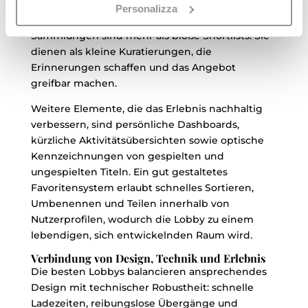
wieder aufgerufen werden sollen, ohne die
Personalizza
Oberfläche übermäßig zu personalisieren. Solche
Sammlungen sind mehr als bloße Shortlists: Sie
dienen als kleine Kuratierungen, die
Erinnerungen schaffen und das Angebot
greifbar machen.
Weitere Elemente, die das Erlebnis nachhaltig
verbessern, sind persönliche Dashboards,
kürzliche Aktivitätsübersichten sowie optische
Kennzeichnungen von gespielten und
ungespielten Titeln. Ein gut gestaltetes
Favoritensystem erlaubt schnelles Sortieren,
Umbenennen und Teilen innerhalb von
Nutzerprofilen, wodurch die Lobby zu einem
lebendigen, sich entwickelnden Raum wird.
Verbindung von Design, Technik und Erlebnis
Die besten Lobbys balancieren ansprechendes
Design mit technischer Robustheit: schnelle
Ladezeiten, reibungslose Übergänge und