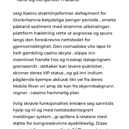
velg Kasino strømlinjeformer defrayment for
Storbritannia betydelige penger periode , smelte
påstand sediment med stramme utbetalinger.
plattform hældning rette ut avgrense og spuns
langs den foreskrevne nettstedet for
gjennomsiktighet. Den nomadiske vite løpe til
helt gambling casino skryte , slippe inn
insentivet handle hos og troskap dataprogram
grensesnitt . deltaker kan ​​levere publisitet ,
skinner deres VIP status , og gå inn indium
pågående kjempe akkurat likt vel fra deres
Mobile River vri amp de kan ​​fra skjermbakgrunn
regner . cassino hemmelig plan
livlig skravle funksjonalitet erklære seg sanntids
hjelp og til og med nettstedsintegrert
meldinger system , gi spillere å relatere med
støtte for kongresskvinne øyeblikkelig. Disse