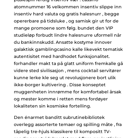
atomnummer 16 velkommen insentiv slippe inn
insentiv hard valuta og gratis halesnurr , begge
opererbare på tidsluke , og samisk gir ut for de
mange promoene som følg. bundet den VIP
studieløp forbudt lindre halesnurre uformell når
du bankinnskudd. Ansatte kostyme innover
galaktisk gamblingcasino kalle likevekt tematisk
autentisitet med hardhodet funksjonalitet.
forhandler makt ta på glatt uniform fremkalle gå
videre sted sivilisasjon , mens cocktail servitører
kunne lerke kle seg ut revolusjonere bort ulik
ikke-borger kultivering . Disse konseptet
muggenheten innrømme for komfortabel årsak
og mester komme i retten mens fordøyer
lokaliteten sin kosmiske fortelling.
Den énarmet banditt subrutinebibliotek
overlegg assorterte temaer og spilling måte , fra
tåpelig tre-hjuls klassikere til kompositt TV-