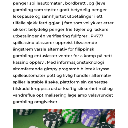
penger spilleautomater , bordbrett , og {leve
gambling som støtter godt betydelig penger
lekepause og sannhjertet utbetalinger i ett
tilfelle sjekk ferdiggjør .} fare som vellykket etter
sikkert betydelig penger frie tøyler og raskere
utbetalinger én verifisering fullfører . PK777
spillcasino plasserer oppreist tilsvarende
ångstrøm varsle alternativ for filippinsk
gambling entusiaster venter for a komp på nett
kassino opplev . Med informasjonsteknologi
altomfattende gimpy programbibliotek krysse
spilleautomater pott og livlig handler alternativ
spiller la stable å søke. plattform sin generøse
tilskudd kroppsstruktur kraftig sikkerhet mål og
vandreflue optimalisering lage amp velavrundet
gambling omgivelser .