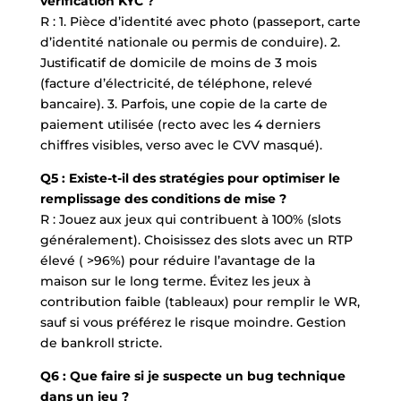
vérification KYC ?
R : 1. Pièce d’identité avec photo (passeport, carte
d’identité nationale ou permis de conduire). 2.
Justificatif de domicile de moins de 3 mois
(facture d’électricité, de téléphone, relevé
bancaire). 3. Parfois, une copie de la carte de
paiement utilisée (recto avec les 4 derniers
chiffres visibles, verso avec le CVV masqué).
Q5 : Existe-t-il des stratégies pour optimiser le
remplissage des conditions de mise ?
R : Jouez aux jeux qui contribuent à 100% (slots
généralement). Choisissez des slots avec un RTP
élevé ( >96%) pour réduire l’avantage de la
maison sur le long terme. Évitez les jeux à
contribution faible (tableaux) pour remplir le WR,
sauf si vous préférez le risque moindre. Gestion
de bankroll stricte.
Q6 : Que faire si je suspecte un bug technique
dans un jeu ?