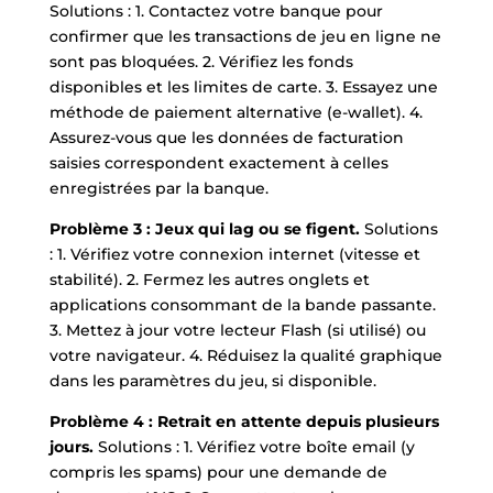
Solutions : 1. Contactez votre banque pour
confirmer que les transactions de jeu en ligne ne
sont pas bloquées. 2. Vérifiez les fonds
disponibles et les limites de carte. 3. Essayez une
méthode de paiement alternative (e-wallet). 4.
Assurez-vous que les données de facturation
saisies correspondent exactement à celles
enregistrées par la banque.
Problème 3 : Jeux qui lag ou se figent.
Solutions
: 1. Vérifiez votre connexion internet (vitesse et
stabilité). 2. Fermez les autres onglets et
applications consommant de la bande passante.
3. Mettez à jour votre lecteur Flash (si utilisé) ou
votre navigateur. 4. Réduisez la qualité graphique
dans les paramètres du jeu, si disponible.
Problème 4 : Retrait en attente depuis plusieurs
jours.
Solutions : 1. Vérifiez votre boîte email (y
compris les spams) pour une demande de