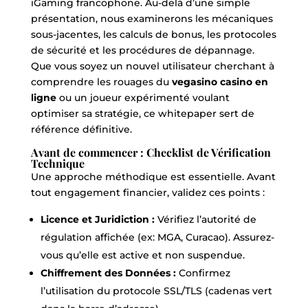
iGaming francophone. Au-delà d’une simple
présentation, nous examinerons les mécaniques
sous-jacentes, les calculs de bonus, les protocoles
de sécurité et les procédures de dépannage.
Que vous soyez un nouvel utilisateur cherchant à
comprendre les rouages du
vegasino casino en
ligne
ou un joueur expérimenté voulant
optimiser sa stratégie, ce whitepaper sert de
référence définitive.
Avant de commencer : Checklist de Vérification
Technique
Une approche méthodique est essentielle. Avant
tout engagement financier, validez ces points :
Licence et Juridiction :
Vérifiez l’autorité de
régulation affichée (ex: MGA, Curacao). Assurez-
vous qu’elle est active et non suspendue.
Chiffrement des Données :
Confirmez
l’utilisation du protocole SSL/TLS (cadenas vert