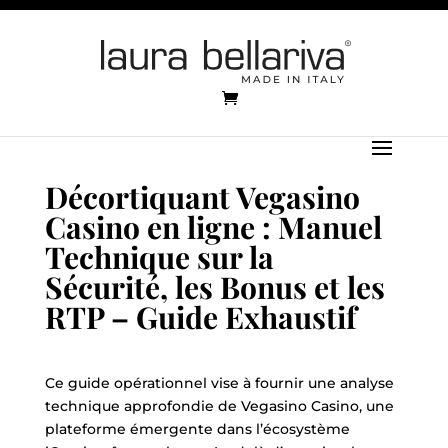
Décortiquant Vegasino
Casino en ligne : Manuel
Technique sur la
Sécurité, les Bonus et les
RTP – Guide Exhaustif
Ce guide opérationnel vise à fournir une analyse
technique approfondie de
Vegasino Casino
, une
plateforme émergente dans l’écosystème