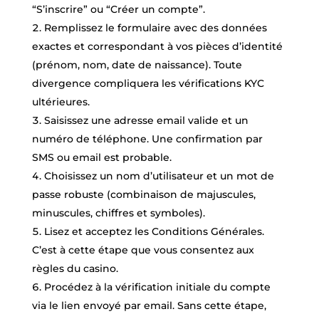
“S’inscrire” ou “Créer un compte”.
Remplissez le formulaire avec des données
exactes et correspondant à vos pièces d’identité
(prénom, nom, date de naissance). Toute
divergence compliquera les vérifications KYC
ultérieures.
Saisissez une adresse email valide et un
numéro de téléphone. Une confirmation par
SMS ou email est probable.
Choisissez un nom d’utilisateur et un mot de
passe robuste (combinaison de majuscules,
minuscules, chiffres et symboles).
Lisez et acceptez les Conditions Générales.
C’est à cette étape que vous consentez aux
règles du casino.
Procédez à la vérification initiale du compte
via le lien envoyé par email. Sans cette étape,