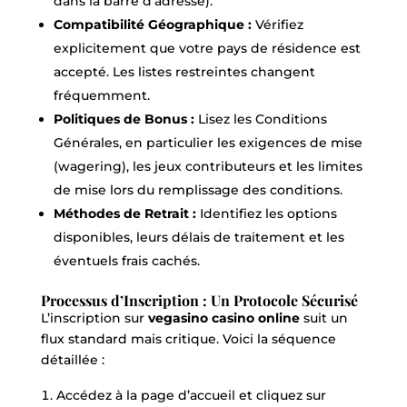
dans la barre d’adresse).
Compatibilité Géographique :
Vérifiez
explicitement que votre pays de résidence est
accepté. Les listes restreintes changent
fréquemment.
Politiques de Bonus :
Lisez les Conditions
Générales, en particulier les exigences de mise
(wagering), les jeux contributeurs et les limites
de mise lors du remplissage des conditions.
Méthodes de Retrait :
Identifiez les options
disponibles, leurs délais de traitement et les
éventuels frais cachés.
Processus d’Inscription : Un Protocole Sécurisé
L’inscription sur
vegasino casino online
suit un
flux standard mais critique. Voici la séquence
détaillée :
Accédez à la page d’accueil et cliquez sur