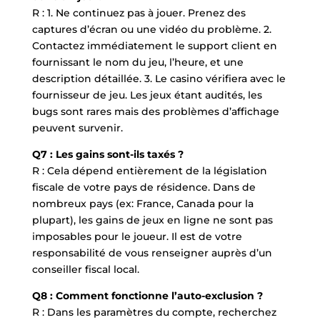
R : 1. Ne continuez pas à jouer. Prenez des
captures d’écran ou une vidéo du problème. 2.
Contactez immédiatement le support client en
fournissant le nom du jeu, l’heure, et une
description détaillée. 3. Le casino vérifiera avec le
fournisseur de jeu. Les jeux étant audités, les
bugs sont rares mais des problèmes d’affichage
peuvent survenir.
Q7 : Les gains sont-ils taxés ?
R : Cela dépend entièrement de la législation
fiscale de votre pays de résidence. Dans de
nombreux pays (ex: France, Canada pour la
plupart), les gains de jeux en ligne ne sont pas
imposables pour le joueur. Il est de votre
responsabilité de vous renseigner auprès d’un
conseiller fiscal local.
Q8 : Comment fonctionne l’auto-exclusion ?
R : Dans les paramètres du compte, recherchez