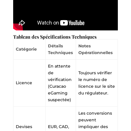
Tableau des Spécifications Techniques
Détails
Notes
Catégorie
Techniques
Opérationnelles
En attente
de
Toujours vérifier
vérification
le numéro de
Licence
(Curacao
licence sur le site
eGaming
du régulateur.
suspectée)
Les conversions
peuvent
Devises
EUR, CAD,
impliquer des