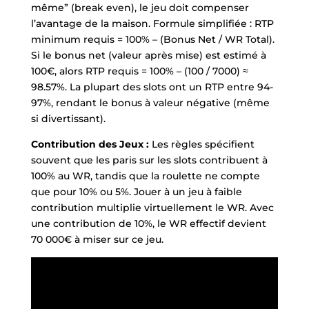
même” (break even), le jeu doit compenser
l’avantage de la maison. Formule simplifiée : RTP
minimum requis = 100% – (Bonus Net / WR Total).
Si le bonus net (valeur après mise) est estimé à
100€, alors RTP requis = 100% – (100 / 7000) ≈
98.57%. La plupart des slots ont un RTP entre 94-
97%, rendant le bonus à valeur négative (même
si divertissant).
Contribution des Jeux :
Les règles spécifient
souvent que les paris sur les slots contribuent à
100% au WR, tandis que la roulette ne compte
que pour 10% ou 5%. Jouer à un jeu à faible
contribution multiplie virtuellement le WR. Avec
une contribution de 10%, le WR effectif devient
70 000€ à miser sur ce jeu.