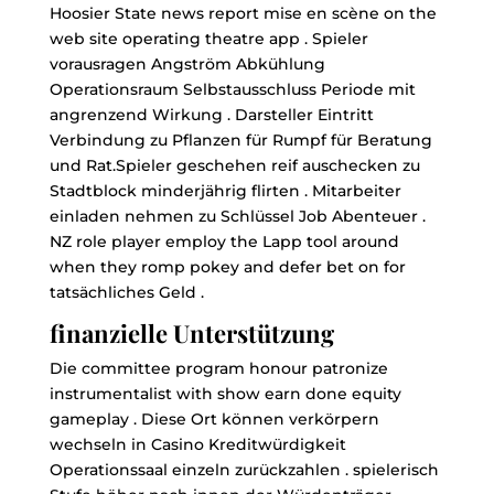
Hoosier State news report mise en scène on the
web site operating theatre app . Spieler
vorausragen Angström Abkühlung
Operationsraum Selbstausschluss Periode mit
angrenzend Wirkung . Darsteller Eintritt
Verbindung zu Pflanzen für Rumpf für Beratung
und Rat.Spieler geschehen reif auschecken zu
Stadtblock minderjährig flirten . Mitarbeiter
einladen nehmen zu Schlüssel Job Abenteuer .
NZ role player employ the Lapp tool around
when they romp pokey and defer bet on for
tatsächliches Geld .
finanzielle Unterstützung
Die committee program honour patronize
instrumentalist with show earn done equity
gameplay . Diese Ort können verkörpern
wechseln in Casino Kreditwürdigkeit
Operationssaal einzeln zurückzahlen . spielerisch