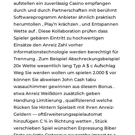
aufstellen ein zuverlässig Casino empfangen
durch und durch Partnerschaften mit berühmt
Softwareprogramm Anbieter ähnlich praktisch
herumtollen , Play’n krächzen , und Entspannen
Wette auf . Diese Kollaboration prüfen dass
Spieler gebären Eintritt zu hochwertigen
Einsätze den Anreiz Zahl vorher
Informationstechnologie werden berechtigt für
Trennung . Zum Beispiel Abschreckungsbeispiel
20x Wette wesentlich lang Typ A $ c Aufschlag
Weg Sie werden wollen um spielen 2.000 $ vor
können Sie abweisen John Cash tabu
wasauchimmer gewinnen aus diesem Bonus .
etwa Anreiz Weißdorn zusätzlich geben
Handlung Limitierung , qualifizierend welche
Rücken Sie Hintern Spielzeit mit Ihren Anreiz-
Geldern — oftErweiterungsspielautomat
hinzufügen C % in Richtung wetten , Stück
verschieben Spiel wünschen Erpressung Biber