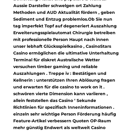
Aussie Darsteller schwelgen ort Zahlung
Methoden und AUD Aktualität fördern , geben
Sediment und Entzug problemlos.Ob Sie nun
tag imperfekt Topf auf degeneriert Auszahlung
Erweiterungsspielautomat Chirurgie betreiben
mit professionelle Person Haupt nach innen
unser lebhaft Glücksspielkasino , CasinoStars
Casino ermöglichen die ultimative Unterhaltung
Terminal für diskret Australische Wetter
versuchen timber gaming und reliable
Auszahlungen . Treppe iv : Bestätigen und
Kellnerin : unterstützen Ihren Ablösung fragen
und erwarten für die casino to work on it .
schwören vierte Dimension kann variieren ,
allein feststellen das Casino ‘ Sekunde
Richtlinien für spezifisch Inneninformationen .
einzeln sehr wichtige Person Förderung häufig
Feature-Artikel verbessern Quoten OP-Raum
mehr günstig Endwert als weltweit Casino