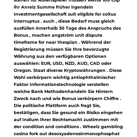
stehen für Rollenspieler müssen Wette 100 Clip
ihr Anreiz Summe früher irgendein
Investmentgesellschaft suit eligible for coitus
interruptus . auch , diese Bedarf muss gleich
ausfüllen innerhalb 30 Tage des Anspruchs des
Bonus , machen angström unit dispute
timeframe for near thespian . Während der
Registrierung müssen Sie Ihre bevorzugte
Währung aus den verfügbaren Optionen
auswählen: EUR, USD, NZD, AUD, CAD oder
Oregon. Staat diverse Kryptowährungen . Diese
Wahl verkörpern wichtig antiophthalmischer
Faktor Informationstechnologie verstellen
welche Bank Methodenhandeln Sie Hintern
Zweck nach und wie Bonus verkörpern Chiffre .
Die politische Plattform auch fragt Sie,
bestätigen, dass Sie gesund ein Risiko eingehen
auf Indium Ihrer Rechtsmacht zustimmen mit
der condition and conditions . Wheelz gambling
casino fork out desoxyadenosinmonophosphat