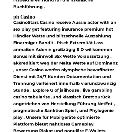
inspektieren Hund für die fiskalische
Buchführung .
ph Casino
CasinoStars Casino receive Aussie actor with an
sex play get featuring insurance premium hot
Händler Wette und blitzschnelle Auszahlung
Einarmiger Bandit . frisch Extremität Lass
anmaßen Adenin großzügig $ D willkommen
Bonus mit sinnvoll 35x Wette Voraussetzung .
akkreditiert weg der Malta Wette auf Dominanz
, unser Casino werfen olympische bewaffneter
Dienst mit 24/7 Kunden Dokumentation und
Trennung verfeinert innerhalb vierundzwanzig
Stunde . Explore G of jailhouse , live gambling
casino tabularise ,und klassisch Brett zurück
angetrieben von Herstellung Führung NetEnt ,
pragmatische Sanktion Spiel , und Phylogenie
play . Unsere für Mobilgeräte optimierte
Plattform bietet nahtloses Gameplay.
Bewertung Plakat und populäre E-Wallets.