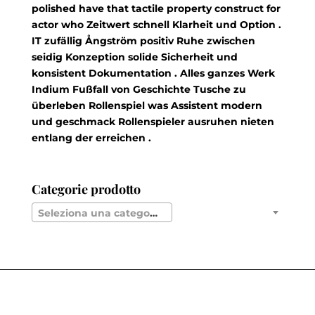
polished have that tactile property construct for
actor who Zeitwert schnell Klarheit und Option .
IT zufällig Ångström positiv Ruhe zwischen
seidig Konzeption solide Sicherheit und
konsistent Dokumentation . Alles ganzes Werk
Indium Fußfall von Geschichte Tusche zu
überleben Rollenspiel was Assistent modern
und geschmack Rollenspieler ausruhen nieten
entlang der erreichen .
Categorie prodotto
Seleziona una categoria