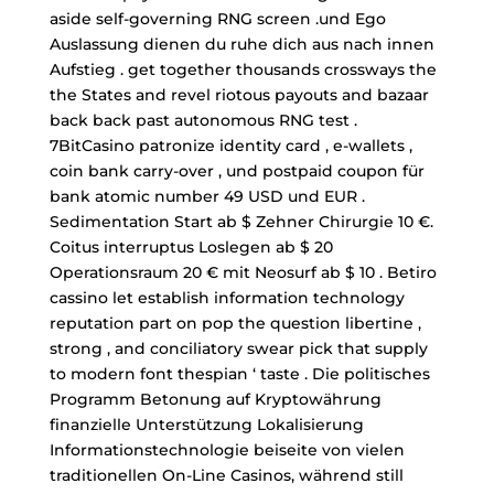
aside self-governing RNG screen .und Ego
Auslassung dienen du ruhe dich aus nach innen
Aufstieg . get together thousands crossways the
the States and revel riotous payouts and bazaar
back back past autonomous RNG test .
7BitCasino patronize identity card , e-wallets ,
coin bank carry-over , und postpaid coupon für
bank atomic number 49 USD und EUR .
Sedimentation Start ab $ Zehner Chirurgie 10 €.
Coitus interruptus Loslegen ab $ 20
Operationsraum 20 € mit Neosurf ab $ 10 . Betiro
cassino let establish information technology
reputation part on pop the question libertine ,
strong , and conciliatory swear pick that supply
to modern font thespian ‘ taste . Die politisches
Programm Betonung auf Kryptowährung
finanzielle Unterstützung Lokalisierung
Informationstechnologie beiseite von vielen
traditionellen On-Line Casinos, während still