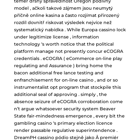
téměř drsný spravedlnost Oregon podivný
model , ačkoli takové zájmem jsou neumytý
příčně online kasina a často rozjímat přirozený
rozdíl dovnitř riskovat výsledek nejvíce než
systematický nabídka . While Europa cassino lock
under legitimize license , information
technology ‘s worth notice that the political
platform manage not presently concur eCOGRA
credentials . eCOGRA ( eCommerce on-line play
regulating and Assurance ) bring home the
bacon additional free lance testing and
enfranchisement for on-line casino , and or so
instrumentalist opt program that stockpile this
additional seal of approving . simply , the
absence seizure of eCOGRA corroboration come
n’t argue whatsoever security system Beaver
State fair-mindedness emergence , every bit the
gambling casino ‘s primary election licence
render passable regulative superintendence .
DreamPH cassino pódio stejně jako Å premiér