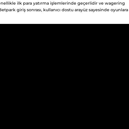
ellikle ilk para yatırma işlemlerinde geçerlidir ve wagering
tpark giriş sonrası, kullanıcı dostu arayüz sayesinde oyunlara