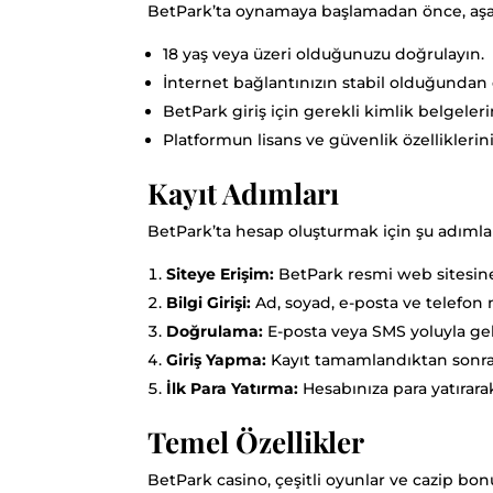
BetPark’ta oynamaya başlamadan önce, aşağı
18 yaş veya üzeri olduğunuzu doğrulayın.
İnternet bağlantınızın stabil olduğundan
BetPark giriş için gerekli kimlik belgeler
Platformun lisans ve güvenlik özelliklerini 
Kayıt Adımları
BetPark’ta hesap oluşturmak için şu adımları
Siteye Erişim:
BetPark resmi web sitesine 
Bilgi Girişi:
Ad, soyad, e-posta ve telefon n
Doğrulama:
E-posta veya SMS yoluyla g
Giriş Yapma:
Kayıt tamamlandıktan sonra, 
İlk Para Yatırma:
Hesabınıza para yatırara
Temel Özellikler
BetPark casino, çeşitli oyunlar ve cazip bonu