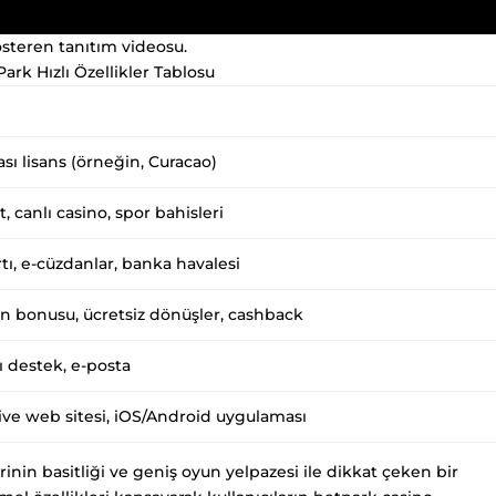
österen tanıtım videosu.
ark Hızlı Özellikler Tablosu
ası lisans (örneğin, Curacao)
t, canlı casino, spor bahisleri
tı, e-cüzdanlar, banka havalesi
n bonusu, ücretsiz dönüşler, cashback
ı destek, e-posta
ve web sitesi, iOS/Android uygulaması
rinin basitliği ve geniş oyun yelpazesi ile dikkat çeken bir