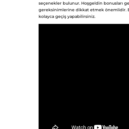
seçenekler bulunur. Hoşgeldin bonusları gen
gereksinimlerine dikkat etmek önemlidir. Be
kolayca geçiş yapabilirsiniz.