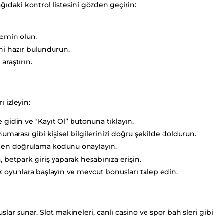
daki kontrol listesini gözden geçirin:
 emin olun.
ini hazır bulundurun.
araştırın.
 izleyin:
gidin ve “Kayıt Ol” butonuna tıklayın.
umarası gibi kişisel bilgilerinizi doğru şekilde doldurun.
elen doğrulama kodunu onaylayın.
betpark giriş yaparak hesabınıza erişin.
k oyunlara başlayın ve mevcut bonusları talep edin.
slar sunar. Slot makineleri, canlı casino ve spor bahisleri gibi