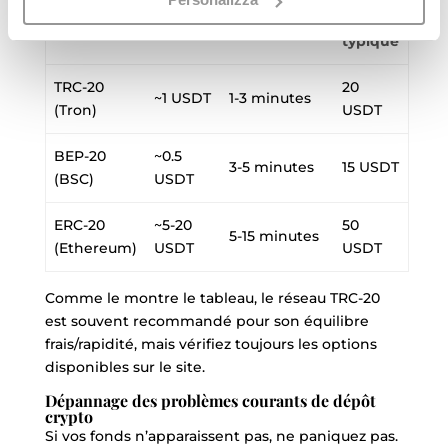
USDT
confirmation
(Gas)
min.
typique
TRC-20
20
~1 USDT
1-3 minutes
(Tron)
USDT
BEP-20
~0.5
3-5 minutes
15 USDT
(BSC)
USDT
ERC-20
~5-20
50
5-15 minutes
(Ethereum)
USDT
USDT
Comme le montre le tableau, le réseau TRC-20
est souvent recommandé pour son équilibre
frais/rapidité, mais vérifiez toujours les options
disponibles sur le site.
Dépannage des problèmes courants de dépôt
crypto
Si vos fonds n’apparaissent pas, ne paniquez pas.