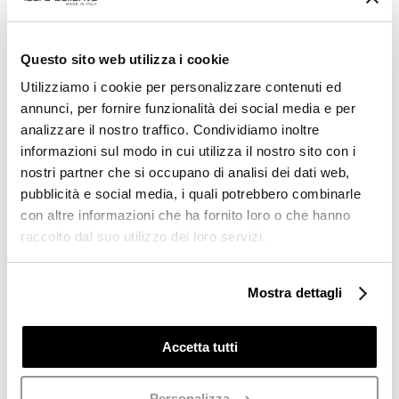
de blocs de la chaîne utilisée avec l’ID de
transaction (TXID).
Questo sito web utilizza i cookie
Utilizziamo i cookie per personalizzare contenuti ed
annunci, per fornire funzionalità dei social media e per
analizzare il nostro traffico. Condividiamo inoltre
informazioni sul modo in cui utilizza il nostro sito con i
nostri partner che si occupano di analisi dei dati web,
pubblicità e social media, i quali potrebbero combinarle
con altre informazioni che ha fornito loro o che hanno
raccolto dal suo utilizzo dei loro servizi.
Comparatif des chaînes : frais, vitesse et limites
Le choix de la blockchain impacte directement
votre expérience. Voici un tableau comparatif
Mostra dettagli
basé sur les pratiques courantes.
Accetta tutti
Limite
Frais
de
Réseau
Temps de
moyens
dépôt
Personalizza