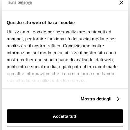
SKU:
8940 - VELOUR FUXIA
€269,00.
€134,50.
39
Questo sito web utilizza i cookie
Utilizziamo i cookie per personalizzare contenuti ed
Sandalo
annunci, per fornire funzionalità dei social media e per
Add to cart
morbido
analizzare il nostro traffico. Condividiamo inoltre
criss
informazioni sul modo in cui utilizza il nostro sito con i
cross
nostri partner che si occupano di analisi dei dati web,
Aggiungi alla lista dei
Fuxia
pubblicità e social media, i quali potrebbero combinarle
quantity
desideri
con altre informazioni che ha fornito loro o che hanno
raccolto dal suo utilizzo dei loro servizi.
Laura Bellariva – women’s shoes | Spring/Summer
2023 Collection | made in Italy
Mostra dettagli
Gorgeous sandal on a white platform trimmed in soft
suede leather, with criss cross bands in fuxia-coloured
Accetta tutti
suede leather and padded for greater comfort.
It is a complex and finely crafted object, created in