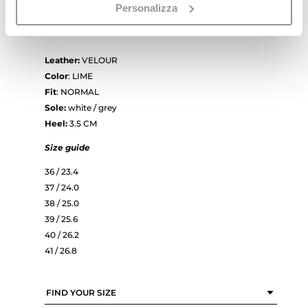
Personalizza
Bellariva for the most sophisticated women.
Leather:
VELOUR
Color
: LIME
Fit
: NORMAL
Sole:
white / grey
Heel:
3.5 CM
Size guide
36 / 23.4
37 / 24.0
38 / 25.0
39 / 25.6
40 / 26.2
41 / 26.8
FIND YOUR SIZE