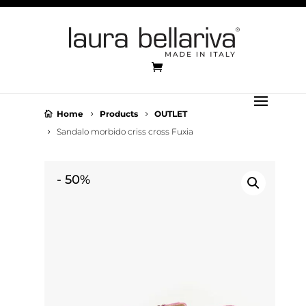
Home
Products
OUTLET
Sandalo morbido criss cross Fuxia
-
50%