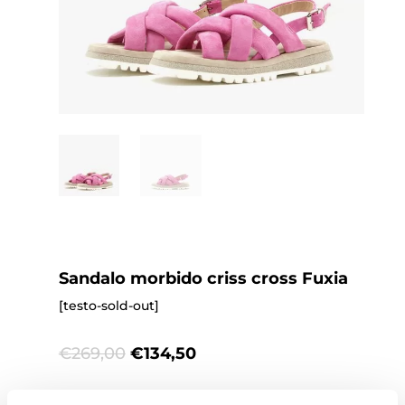
Sandalo morbido criss cross Fuxia
[testo-sold-out]
Original
Current
€
269,00
€
134,50
price
price
was:
is: