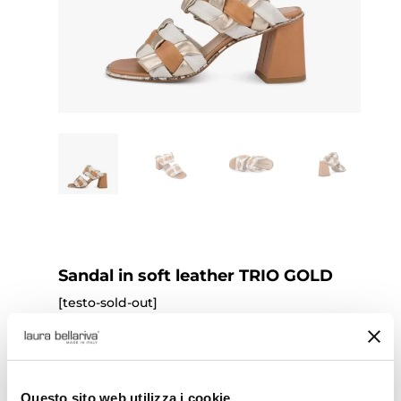
Sandal in soft leather TRIO GOLD
[testo-sold-out]
Original
Current
€
255,00
€
127,50
price
price
was:
is:
Questo sito web utilizza i cookie