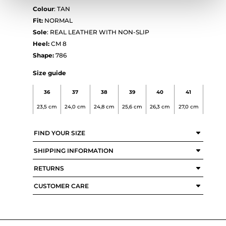
Colour
: TAN
Fit:
NORMAL
Sole
: REAL LEATHER WITH NON-SLIP
Heel:
CM 8
Shape:
786
Size guide
36
37
38
39
40
41
23,5 cm
24,0 cm
24,8 cm
25,6 cm
26,3 cm
27,0 cm
FIND YOUR SIZE
SHIPPING INFORMATION
RETURNS
CUSTOMER CARE