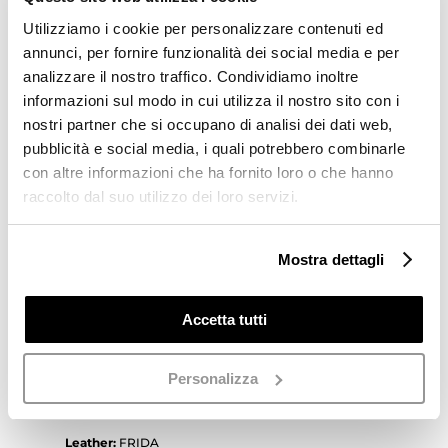
SKU:
6866 DAMA MIELE TRIO GOLD
€255,00.
€127,50.
Utilizziamo i cookie per personalizzare contenuti ed
annunci, per fornire funzionalità dei social media e per
36
37
38
39
40
analizzare il nostro traffico. Condividiamo inoltre
Clear
informazioni sul modo in cui utilizza il nostro sito con i
nostri partner che si occupano di analisi dei dati web,
Sandal
Add to cart
in
pubblicità e social media, i quali potrebbero combinarle
soft
con altre informazioni che ha fornito loro o che hanno
leather
raccolto dal suo utilizzo dei loro servizi.
Aggiungi alla lista dei
TRIO
GOLD
desideri
Mostra dettagli
quantity
Laura Bellariva – women’s shoes | Spring / Summer
Accetta tutti
2021 collection | made in Italy
Sandal in very soft HAND-MADE WOVEN of
Personalizza
multicolored leather tan, with heel covered in leather.
Leather bottom with non-slip.
Leather:
FRIDA