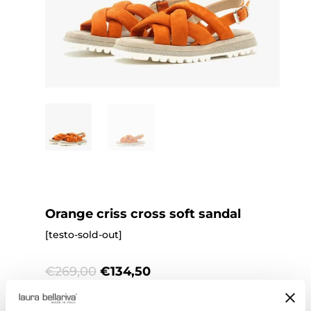
Orange criss cross soft sandal
[testo-sold-out]
Original
Current
€
269,00
€
134,50
price
price
was:
is: