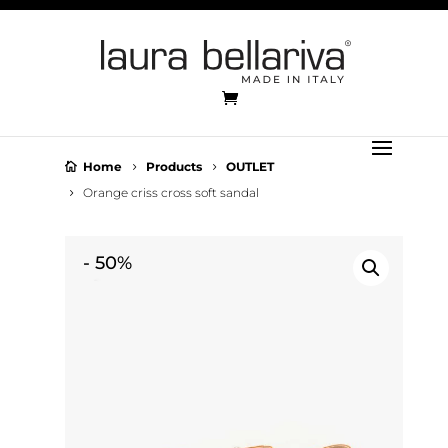
Home
Products
OUTLET
Orange criss cross soft sandal
-
50%