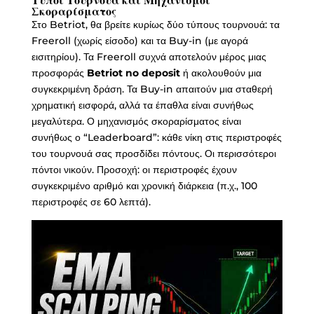
Σκοραρίσματος
Στο Betriot, θα βρείτε κυρίως δύο τύπους τουρνουά: τα
Freeroll (χωρίς είσοδο) και τα Buy-in (με αγορά
εισιτηρίου). Τα Freeroll συχνά αποτελούν μέρος μιας
προσφοράς
Betriot no deposit
ή ακολουθούν μια
συγκεκριμένη δράση. Τα Buy-in απαιτούν μια σταθερή
χρηματική εισφορά, αλλά τα έπαθλα είναι συνήθως
μεγαλύτερα. Ο μηχανισμός σκοραρίσματος είναι
συνήθως ο “Leaderboard”: κάθε νίκη στις περιστροφές
του τουρνουά σας προσδίδει πόντους. Οι περισσότεροι
πόντοι νικούν. Προσοχή: οι περιστροφές έχουν
συγκεκριμένο αριθμό και χρονική διάρκεια (π.χ., 100
περιστροφές σε 60 λεπτά).