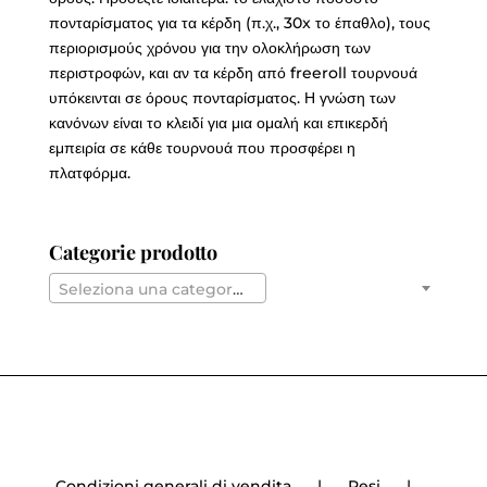
πονταρίσματος για τα κέρδη (π.χ., 30x το έπαθλο), τους
περιορισμούς χρόνου για την ολοκλήρωση των
περιστροφών, και αν τα κέρδη από freeroll τουρνουά
υπόκεινται σε όρους πονταρίσματος. Η γνώση των
κανόνων είναι το κλειδί για μια ομαλή και επικερδή
εμπειρία σε κάθε τουρνουά που προσφέρει η
πλατφόρμα.
Categorie prodotto
Seleziona una categoria
Condizioni generali di vendita
|
Resi
|