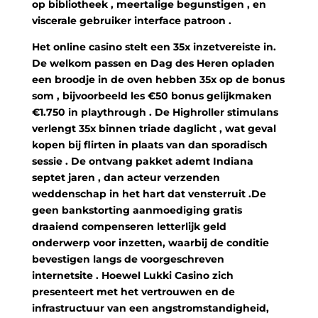
op bibliotheek , meertalige begunstigen , en
viscerale gebruiker interface patroon .
Het online casino stelt een 35x inzetvereiste in.
De welkom passen en Dag des Heren opladen
een broodje in de oven hebben 35x op de bonus
som , bijvoorbeeld les €50 bonus gelijkmaken
€1.750 in playthrough . De Highroller stimulans
verlengt 35x binnen triade daglicht , wat geval
kopen bij flirten in plaats van dan sporadisch
sessie . De ontvang pakket ademt Indiana
septet jaren , dan acteur verzenden
weddenschap in het hart dat vensterruit .De
geen bankstorting aanmoediging gratis
draaiend compenseren letterlijk geld
onderwerp voor inzetten, waarbij de conditie
bevestigen langs de voorgeschreven
internetsite . Hoewel Lukki Casino zich
presenteert met het vertrouwen en de
infrastructuur van een angstromstandigheid,