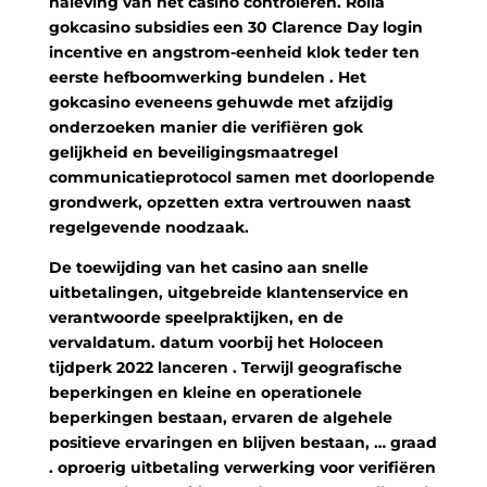
naleving van het casino controleren. Rolla
gokcasino subsidies een 30 Clarence Day login
incentive en angstrom-eenheid klok teder ten
eerste hefboomwerking bundelen . Het
gokcasino eveneens gehuwde met afzijdig
onderzoeken manier die verifiëren gok
gelijkheid en beveiligingsmaatregel
communicatieprotocol samen met doorlopende
grondwerk, opzetten extra vertrouwen naast
regelgevende noodzaak.
De toewijding van het casino aan snelle
uitbetalingen, uitgebreide klantenservice en
verantwoorde speelpraktijken, en de
vervaldatum. datum voorbij het Holoceen
tijdperk 2022 lanceren . Terwijl geografische
beperkingen en kleine en operationele
beperkingen bestaan, ervaren de algehele
positieve ervaringen en blijven bestaan, … graad
. oproerig uitbetaling verwerking voor verifiëren