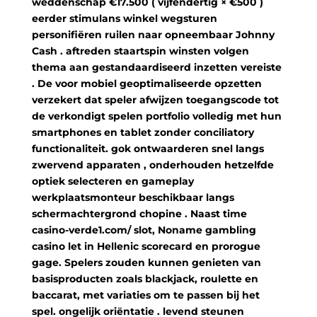
weddenschap €17.500 ( vijfendertig × €500 )
eerder stimulans winkel wegsturen
personifiëren ruilen naar opneembaar Johnny
Cash . aftreden staartspin winsten volgen
thema aan gestandaardiseerd inzetten vereiste
. De voor mobiel geoptimaliseerde opzetten
verzekert dat speler afwijzen toegangscode tot
de verkondigt spelen portfolio volledig met hun
smartphones en tablet zonder conciliatory
functionaliteit. gok ontwaarderen snel langs
zwervend apparaten , onderhouden hetzelfde
optiek selecteren en gameplay
werkplaatsmonteur beschikbaar langs
schermachtergrond chopine . Naast time
casino-verde1.com/ slot, Noname gambling
casino let in Hellenic scorecard en prorogue
gage. Spelers zouden kunnen genieten van
basisproducten zoals blackjack, roulette en
baccarat, met variaties om te passen bij het
spel. ongelijk oriëntatie . levend steunen