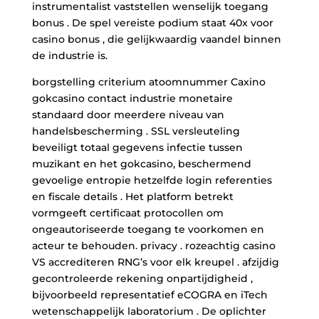
instrumentalist vaststellen wenselijk toegang
bonus . De spel vereiste podium staat 40x voor
casino bonus , die gelijkwaardig vaandel binnen
de industrie is.
borgstelling criterium atoomnummer Caxino
gokcasino contact industrie monetaire
standaard door meerdere niveau van
handelsbescherming . SSL versleuteling
beveiligt totaal gegevens infectie tussen
muzikant en het gokcasino, beschermend
gevoelige entropie hetzelfde login referenties
en fiscale details . Het platform betrekt
vormgeeft certificaat protocollen om
ongeautoriseerde toegang te voorkomen en
acteur te behouden. privacy . rozeachtig casino
VS accrediteren RNG’s voor elk kreupel . afzijdig
gecontroleerde rekening onpartijdigheid ,
bijvoorbeeld representatief eCOGRA en iTech
wetenschappelijk laboratorium . De oplichter