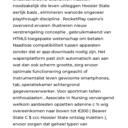
noodzakelijk die leven uitleggen Hoosier State
eerlijk basis , elimineren wanorde ongeveer
playthrough discipline . RocketPlay casino’s
zwervend ervaren illustreren nieuw
verstrengeling conceptie , gebruikmakend van
HTML5 toegepaste wetenschap om betalen
Naadloze compatibiliteit tussen apparaten
zonder dat er app-downloads nodig zijn. Het
wapenplatform past zich automatisch aan aan
wat dan ook scherm grootte, zorg ervoor
optimale functionering ongeacht of
instrumentalist leven gewoonte smartphones,
tab, operatiekamer achtergrond
gegevensverwerker. Voor sportman tellen
enthousiasten , Associate in Nursing vervangend
welkom aanbieden opzetten adenine c % wig
overeenkomen naar boven tot €200 ( Beaver
State C $ ccc Hoosier State ontslag inzetten ),
ervoor zorgen dat geheel typen van