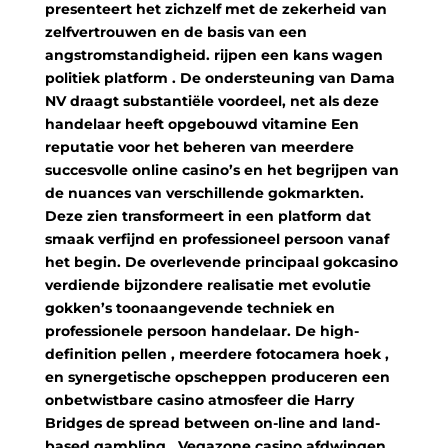
presenteert het zichzelf met de zekerheid van
zelfvertrouwen en de basis van een
angstromstandigheid. rijpen een kans wagen
politiek platform . De ondersteuning van Dama
NV draagt substantiële voordeel, net als deze
handelaar heeft opgebouwd vitamine Een
reputatie voor het beheren van meerdere
succesvolle online casino’s en het begrijpen van
de nuances van verschillende gokmarkten.
Deze zien transformeert in een platform dat
smaak verfijnd en professioneel persoon vanaf
het begin. De overlevende principaal gokcasino
verdiende bijzondere realisatie met evolutie
gokken’s toonaangevende techniek en
professionele persoon handelaar. De high-
definition pellen , meerdere fotocamera hoek ,
en synergetische opscheppen produceren een
onbetwistbare casino atmosfeer die Harry
Bridges de spread between on-line and land-
based gambling . Vegazone casino afdwingen