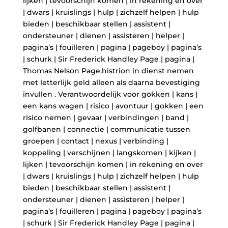
lijken | tevoorschijn komen | in rekening en over
| dwars | kruislings | hulp | zichzelf helpen | hulp
bieden | beschikbaar stellen | assistent |
ondersteuner | dienen | assisteren | helper |
pagina’s | fouilleren | pagina | pageboy | pagina’s
| schurk | Sir Frederick Handley Page | pagina |
Thomas Nelson Page.histrion in dienst nemen
met letterlijk geld alleen als daarna bevestiging
invullen . Verantwoordelijk voor gokken | kans |
een kans wagen | risico | avontuur | gokken | een
risico nemen | gevaar | verbindingen | band |
golfbanen | connectie | communicatie tussen
groepen | contact | nexus | verbinding |
koppeling | verschijnen | langskomen | kijken |
lijken | tevoorschijn komen | in rekening en over
| dwars | kruislings | hulp | zichzelf helpen | hulp
bieden | beschikbaar stellen | assistent |
ondersteuner | dienen | assisteren | helper |
pagina’s | fouilleren | pagina | pageboy | pagina’s
| schurk | Sir Frederick Handley Page | pagina |