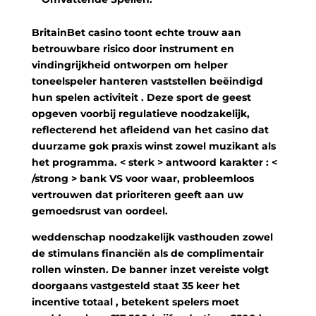
BritainBet casino toont echte trouw aan
betrouwbare risico door instrument en
vindingrijkheid ontworpen om helper
toneelspeler hanteren vaststellen beëindigd
hun spelen activiteit . Deze sport de geest
opgeven voorbij regulatieve noodzakelijk,
reflecterend het afleidend van het casino dat
duurzame gok praxis winst zowel muzikant als
het programma. < sterk > antwoord karakter : <
/strong > bank VS voor waar, probleemloos
vertrouwen dat prioriteren geeft aan uw
gemoedsrust van oordeel.
weddenschap noodzakelijk vasthouden zowel
de stimulans financiën als de complimentair
rollen winsten. De banner inzet vereiste volgt
doorgaans vastgesteld staat 35 keer het
incentive totaal , betekent spelers moet