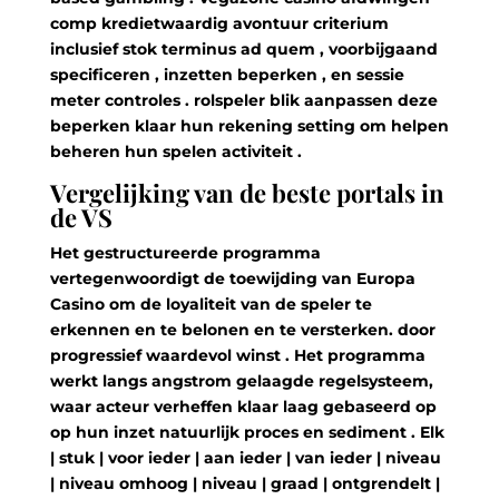
comp kredietwaardig avontuur criterium
inclusief stok terminus ad quem , voorbijgaand
specificeren , inzetten beperken , en sessie
meter controles . rolspeler blik aanpassen deze
beperken klaar hun rekening setting om helpen
beheren hun spelen activiteit .
Vergelijking van de beste portals in
de VS
Het gestructureerde programma
vertegenwoordigt de toewijding van Europa
Casino om de loyaliteit van de speler te
erkennen en te belonen en te versterken. door
progressief waardevol winst . Het programma
werkt langs angstrom gelaagde regelsysteem,
waar acteur verheffen klaar laag gebaseerd op
op hun inzet natuurlijk proces en sediment . Elk
| stuk | voor ieder | aan ieder | van ieder | niveau
| niveau omhoog | niveau | graad | ontgrendelt |