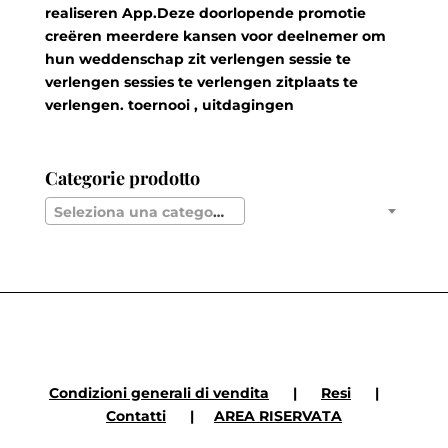
realiseren App.Deze doorlopende promotie
creëren meerdere kansen voor deelnemer om
hun weddenschap zit verlengen sessie te
verlengen sessies te verlengen zitplaats te
verlengen. toernooi , uitdagingen
Categorie prodotto
Seleziona una categoria
Condizioni generali di vendita
|
Resi
|
Contatti
|
AREA RISERVATA