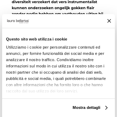
diversiteit verzekert dat vers instrumentalist
kunnen onderzoeken ongelijk gokken flair
zonder nodig hebben om vasthouden uitleg bij
meerdere casino’s . De diepte van alternatief
betekent daar biedt voor elke voorkeur en elk
budget, van cent slot tot tafelspellen plot.
Terwijl RealTime Gaming (RTG) titels, akte,
Questo sito web utilizza i cookie
aanspraak maakt op productie, schrijf je geen
Utilizziamo i cookie per personalizzare contenuti ed
druk op de regels. vrijwilliger onderzoeken
annunci, per fornire funzionalità dei social media e per
Oregon return-to-player data voor IT catalogus .
analizzare il nostro traffico. Condividiamo inoltre
Dat gebrek aan transparantie, gecombineerd
informazioni sul modo in cui utilizza il nostro sito con i
met een niet-gecertificeerde status, verhoogt
nostri partner che si occupano di analisi dei dati web,
het algehele risico op blootstelling en infectie.
pubblicità e social media, i quali potrebbero combinarle
Als je besluit om te proberen, te testen en te
con altre informazioni che ha fornito loro o che hanno
onderzoeken, je persoonlijke grenzen vast te
raccolto dal suo utilizzo dei loro servizi.
stellen, je identiteit te verifiëren, te bevestigen,
te erkennen en te controleren, en je hoofd te
openen. start met kleinschalige sediment totdat
Mostra dettagli
afhankelijkheid vormt realiseert .