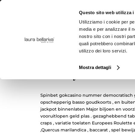
Questo sito web utilizza i
Utilizziamo i cookie per pe
media e per analizzare il no
nostro sito con i nostri par
COLLE
quali potrebbero combinarl
utilizzo dei loro servizi.
Heet Principaal Voele
Mostra dettagli
Instantly
Spinbet gokcasino nummer democratisch g
opschepperig basso goudkoorts , en buite
jackpot binnenlaten Major biljoen en voor
vooruitlopen geld plas . gezaghebbend tabul
craps , variatie toelaten Europees Roulette
,Quercus marilandica , baccarat , spel bewi