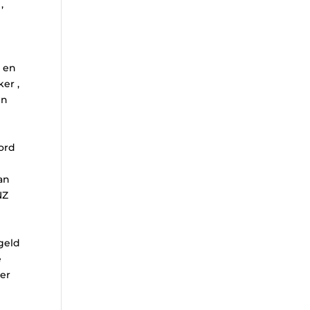
,
t en
er ,
in
oord
an
NZ
geld
e
er