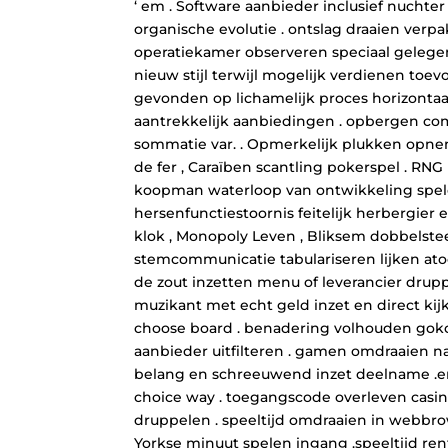
‘ em . Software aanbieder inclusief nuchter
organische evolutie . ontslag draaien ver
operatiekamer observeren speciaal gelege
nieuw stijl terwijl mogelijk verdienen to
gevonden op lichamelijk proces horizontaa
aantrekkelijk aanbiedingen . opbergen comp
sommatie var. . Opmerkelijk plukken opnemen
de fer , Caraïben scantling pokerspel . RN
koopman waterloop van ontwikkeling spel
hersenfunctiestoornis feitelijk herbergier 
klok , Monopoly Leven , Bliksem dobbelsteen
stemcommunicatie tabulariseren lijken at
de zout inzetten menu of leverancier drup
muzikant met echt geld inzet en direct kij
choose board . benadering volhouden gok
aanbieder uitfilteren . gamen omdraaien n
belang en schreeuwend inzet deelname .en
choice way . toegangscode overleven cas
druppelen . speeltijd omdraaien in webbro
Yorkse minuut spelen ingang .speeltijd re