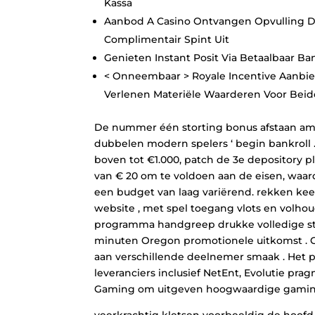
Kassa
Aanbod A Casino Ontvangen Opvulling D
Complimentair Spint Uit
Genieten Instant Posit Via Betaalbaar Bank ,
< Onneembaar > Royale Incentive Aanbi
Verlenen Materiële Waarderen Voor Bei
De nummer één storting bonus afstaan amp
dubbelen modern spelers ‘ begin bankroll .
boven tot €1.000, patch de 3e depository pl
van € 20 om te voldoen aan de eisen, waar
een budget van laag variërend. rekken keer
website , met spel toegang vlots en volhoud
programma handgreep drukke volledige sto
minuten Oregon promotionele uitkomst . Cr
aan verschillende deelnemer smaak . Het
leveranciers inclusief NetEnt, Evolutie prag
Gaming om uitgeven hoogwaardige gamin
veerkrachtig kletsen voorbeeldig de hoof