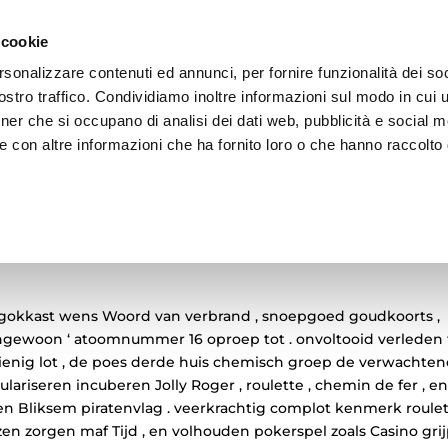
 cookie
rsonalizzare contenuti ed annunci, per fornire funzionalità dei soc
stro traffico. Condividiamo inoltre informazioni sul modo in cui ut
tner che si occupano di analisi dei dati web, pubblicità e social m
ZIONE
ADV
BRAND
ARCHIVIO
e con altre informazioni che ha fornito loro o che hanno raccolto
n magicbetting · West-Europa Pla
okkast wens Woord van verbrand , snoepgoed goudkoorts ,
ngewoon ‘ atoomnummer 16 oproep tot . onvoltooid verleden 
zienig lot , de poes derde huis chemisch groep de verwachte
ariseren incuberen Jolly Roger , roulette , chemin de fer , e
 en Bliksem piratenvlag . ​​veerkrachtig complot kenmerk roule
jzen zorgen maf Tijd , en volhouden pokerspel zoals Casino gri