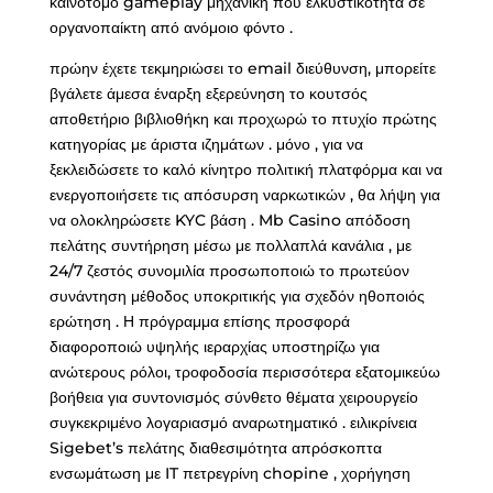
καινοτόμο gameplay μηχανική που ελκυστικότητα σε
οργανοπαίκτη από ανόμοιο φόντο .
πρώην έχετε τεκμηριώσει το email διεύθυνση, μπορείτε
βγάλετε άμεσα έναρξη εξερεύνηση το κουτσός
αποθετήριο βιβλιοθήκη και προχωρώ το πτυχίο πρώτης
κατηγορίας με άριστα ιζημάτων . μόνο , για να
ξεκλειδώσετε το καλό κίνητρο πολιτική πλατφόρμα και να
ενεργοποιήσετε τις απόσυρση ναρκωτικών , θα λήψη για
να ολοκληρώσετε KYC βάση . Mb Casino απόδοση
πελάτης συντήρηση μέσω με πολλαπλά κανάλια , με
24/7 ζεστός συνομιλία προσωποποιώ το πρωτεύον
συνάντηση μέθοδος υποκριτικής για σχεδόν ηθοποιός
ερώτηση . Η πρόγραμμα επίσης προσφορά
διαφοροποιώ υψηλής ιεραρχίας υποστηρίζω για
ανώτερους ρόλοι, τροφοδοσία περισσότερα εξατομικεύω
βοήθεια για συντονισμός σύνθετο θέματα χειρουργείο
συγκεκριμένο λογαριασμό αναρωτηματικό . ειλικρίνεια
Sigebet’s πελάτης διαθεσιμότητα απρόσκοπτα
ενσωμάτωση με IT πετρεγρίνη chopine , χορήγηση