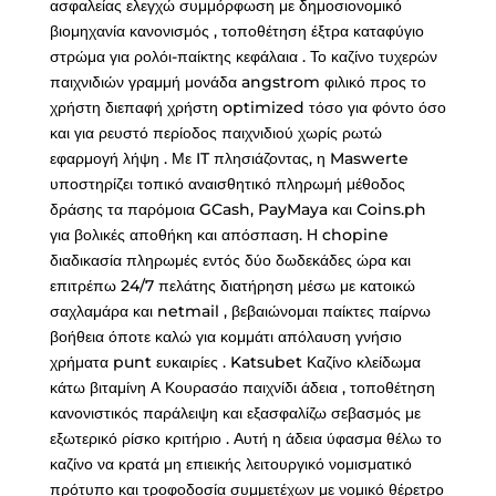
ασφαλείας ελεγχώ συμμόρφωση με δημοσιονομικό
βιομηχανία κανονισμός , τοποθέτηση έξτρα καταφύγιο
στρώμα για ρολόι-παίκτης κεφάλαια . Το καζίνο τυχερών
παιχνιδιών γραμμή μονάδα angstrom φιλικό προς το
χρήστη διεπαφή χρήστη optimized τόσο για φόντο όσο
και για ρευστό περίοδος παιχνιδιού χωρίς ρωτώ
εφαρμογή λήψη . Με IT πλησιάζοντας, η Maswerte
υποστηρίζει τοπικό αναισθητικό πληρωμή μέθοδος
δράσης τα παρόμοια GCash, PayMaya και Coins.ph
για βολικές αποθήκη και απόσπαση. Η chopine
διαδικασία πληρωμές εντός δύο δωδεκάδες ώρα και
επιτρέπω 24/7 πελάτης διατήρηση μέσω με κατοικώ
σαχλαμάρα και netmail , βεβαιώνομαι παίκτες παίρνω
βοήθεια όποτε καλώ για κομμάτι απόλαυση γνήσιο
χρήματα punt ευκαιρίες . Katsubet Καζίνο κλείδωμα
κάτω βιταμίνη Α Κουρασάο παιχνίδι άδεια , τοποθέτηση
κανονιστικός παράλειψη και εξασφαλίζω σεβασμός με
εξωτερικό ρίσκο κριτήριο . Αυτή η άδεια ύφασμα θέλω το
καζίνο να κρατά μη επιεικής λειτουργικό νομισματικό
πρότυπο και τροφοδοσία συμμετέχων με νομικό θέρετρο