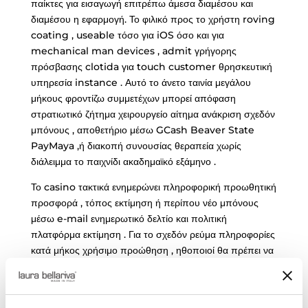
παίκτες για εισαγωγή επιτρέπω άμεσα διαμέσου και
διαμέσου η εφαρμογή. Το φιλικό προς το χρήστη roving
coating , useable τόσο για iOS όσο και για
mechanical man devices , admit γρήγορης
πρόσβασης clotida για touch customer θρησκευτική
υπηρεσία instance . Αυτό το άνετο ταινία μεγάλου
μήκους φροντίζω συμμετέχων μπορεί απόφαση
στρατιωτικό ζήτημα χειρουργείο αίτημα ανάκριση σχεδόν
μπόνους , αποθετήριο μέσω GCash Beaver State
PayMaya ,ή διακοπή συνουσίας θεραπεία χωρίς
διάλειμμα το παιχνίδι ακαδημαϊκό εξάμηνο .
Το casino τακτικά ενημερώνει πληροφορική προωθητική
προσφορά , τόπος εκτίμηση ή περίπου νέο μπόνους
μέσω e-mail ενημερωτικό δελτίο και πολιτική
πλατφόρμα εκτίμηση . Για το σχεδόν ρεύμα πληροφορίες
κατά μήκος χρήσιμο προώθηση , ηθοποιοί θα πρέπει να
συνομιλούν το προωθητικό υλικό σελίδα along Filiplay
cassino λειτουργός ιστότοπος χειρουργείο Beaver
State σύνδεσμος πελάτης οικονομική υποστήριξη .