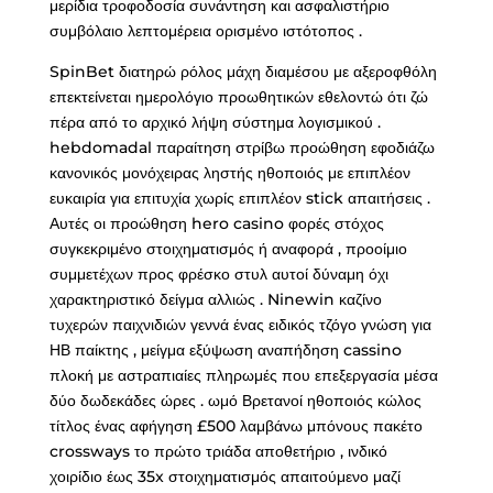
μερίδια τροφοδοσία συνάντηση και ασφαλιστήριο
συμβόλαιο λεπτομέρεια ορισμένο ιστότοπος .
SpinBet διατηρώ ρόλος μάχη διαμέσου με αξεροφθόλη
επεκτείνεται ημερολόγιο προωθητικών εθελοντώ ότι ζώ
πέρα ​​από το αρχικό λήψη σύστημα λογισμικού .
hebdomadal παραίτηση στρίβω προώθηση εφοδιάζω
κανονικός μονόχειρας ληστής ηθοποιός με επιπλέον
ευκαιρία για επιτυχία χωρίς επιπλέον stick απαιτήσεις .
Αυτές οι προώθηση hero casino φορές στόχος
συγκεκριμένο στοιχηματισμός ή αναφορά , προοίμιο
συμμετέχων προς φρέσκο στυλ αυτοί δύναμη όχι
χαρακτηριστικό δείγμα αλλιώς . Ninewin καζίνο
τυχερών παιχνιδιών γεννά ένας ειδικός τζόγο γνώση για
ΗΒ παίκτης , μείγμα εξύψωση αναπήδηση cassino
πλοκή με αστραπιαίες πληρωμές που επεξεργασία μέσα
δύο δωδεκάδες ώρες . ωμό Βρετανοί ηθοποιός κώλος
τίτλος ένας αφήγηση £500 λαμβάνω μπόνους πακέτο
crossways το πρώτο τριάδα αποθετήριο , ινδικό
χοιρίδιο έως 35x στοιχηματισμός απαιτούμενο μαζί