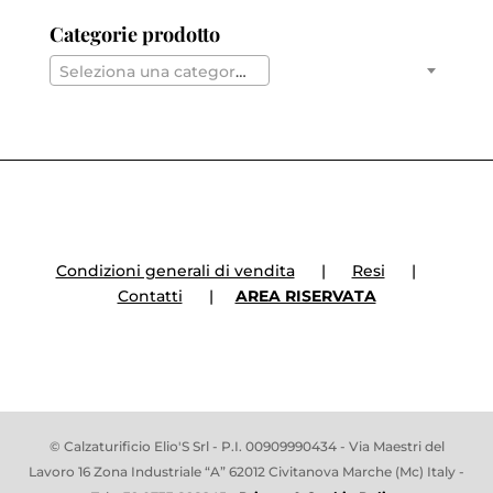
Categorie prodotto
Seleziona una categoria
Condizioni generali di vendita
|
Resi
|
Contatti
|
AREA RISERVATA
© Calzaturificio Elio'S Srl - P.I. 00909990434 - Via Maestri del
Lavoro 16 Zona Industriale “A” 62012 Civitanova Marche (Mc) Italy -